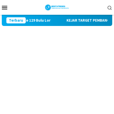
Loncat
Menu
ke
Mobile
konten
gi TMMD ke 129 Bulu Lor
Terbaru
KEJAR TARGET PEMBANGUNAN SAS