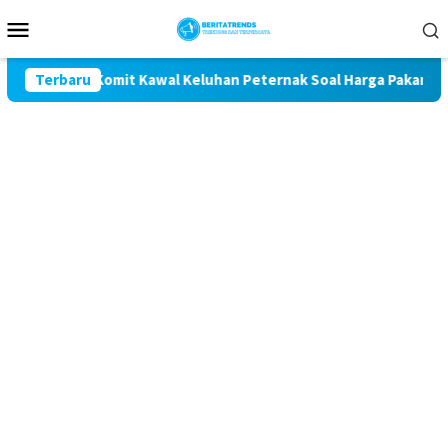
Loncat
Menu
ke
Mobile
konten
D Magetan Komit Kawal Keluhan Peternak Soal Harga Pakan dan T
Terbaru