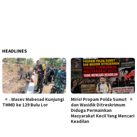
HEADLINES
«
»
Kunjungi
Miris! Propam Polda Sumut
Hebat Mamak Maling,
or
dan Wasidik Ditreskrimum
Dilaporkan karena F
Diduga Permainkan
Korban Pencurian
Masyarakat Kecil Yang Mencari
Memerasnya 250 Jut
Keadilan
Diperiksa, Korban M
Kapolda Sumut Mem
Atensi