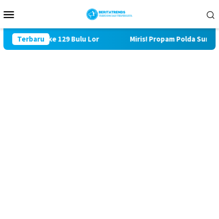
Loncat
Menu
ke
Mobile
konten
ungi TMMD ke 129 Bulu Lor
Terbaru
Miris! Propam Polda Sumut da