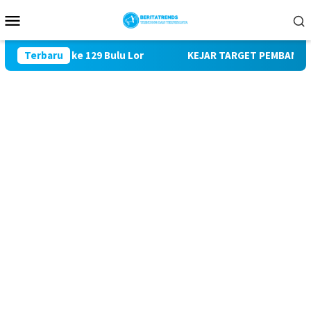
Loncat
Menu
ke
Mobile
konten
jungi TMMD ke 129 Bulu Lor
Terbaru
KEJAR TARGET PEMBANGUNAN