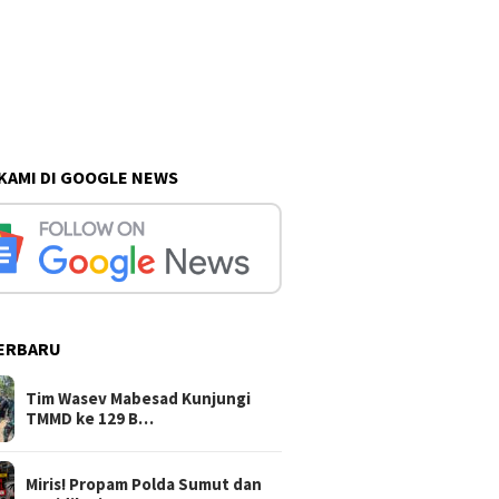
 KAMI DI GOOGLE NEWS
ERBARU
, Korban
Plesengan Depan Rumah
Tim Wasev Mabesad
ifitnah
Rampung, Pak Giman Tidak
TMMD ke 129 Bulu 
p250 Juta
Khawatir Ada Longsor Lagi
Tim Wasev Mabesad Kunjungi
mut Atensi
TMMD ke 129 B…
Miris! Propam Polda Sumut dan