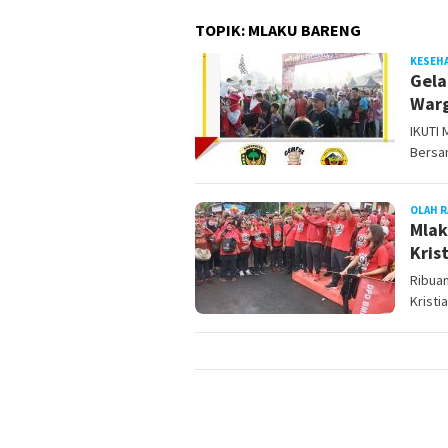
TOPIK:
MLAKU BARENG
KESEH
Gela
Warg
IKUTI
Bersa
OLAH R
Mlak
Kris
Ribua
Kristi