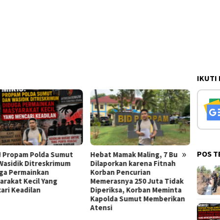
IKUTI
»
POS T
olda Sumut
Hebat Mamak Maling, 7 Bulan
Mangkrak 7 Bulan
treskrimum
Dilaporkan karena Fitnah
Pencurian Yang D
nkan
Korban Pencurian
Memeras Maling R
l Yang
Memerasnya 250 Juta Tidak
Minta Kapolda Su
n
Diperiksa, Korban Meminta
Laporannya
Kapolda Sumut Memberikan
Atensi