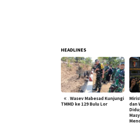
HEADLINES
«
pan Rumah
Tim Wasev Mabesad Kunjungi
Miris! Propam P
 Giman Tidak
TMMD ke 129 Bulu Lor
dan Wasidik Di
Longsor Lagi
Diduga Permai
Masyarakat Keci
Mencari Keadila