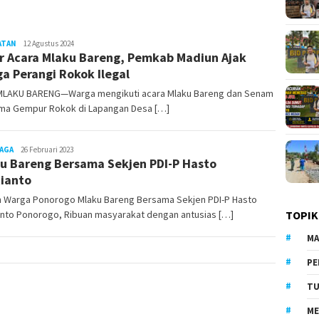
ATAN
LilikAbdi
12 Agustus 2024
r Acara Mlaku Bareng, Pemkab Madiun Ajak
a Perangi Rokok Ilegal
 MLAKU BARENG—Warga mengikuti acara Mlaku Bareng dan Senam
ma Gempur Rokok di Lapangan Desa […]
AGA
LilikAbdi
26 Februari 2023
u Bareng Bersama Sekjen PDI-P Hasto
tianto
n Warga Ponorogo Mlaku Bareng Bersama Sekjen PDI-P Hasto
anto Ponorogo, Ribuan masyarakat dengan antusias […]
TOPIK
MA
PE
TU
ME