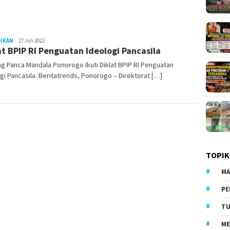
DIKAN
LilikAbdi
27 Juli 2022
at BPIP RI Penguatan Ideologi Pancasila
ng Panca Mandala Ponorogo Ikuti Diklat BPIP RI Penguatan
gi Pancasila. Beritatrends, Ponorogo – Direktorat […]
TOPIK
MA
PE
TU
ME