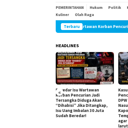
PEMERINTAHAN
Hukum
Politik
Kuliner
Olah Raga
Beredar Isu Wartawan Korban Pencurian Jadi Te
Terbaru
HEADLINES
edar Isu Wartawan
Kasus Saling Lapor Korban
Didu
«
ban Pencurian Jadi
Pencurian dan Pelaku, Ketua
Mena
sangka Diduga Akan
DPW FRN Sumut Roy
Semb
habisi” Jika Ditangkap,
Nasution Minta
dan 
 Uang Imbalan 30 Juta
Kapolrestabes Medan
Poli
ah Beredar!
Tempuh Restorative Justice
Toko
agar Konflik Tak Berlarut-
larut