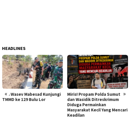
HEADLINES
«
»
asev Mabesad Kunjungi
Miris! Propam Polda Sumut
Hebat
ke 129 Bulu Lor
dan Wasidik Ditreskrimum
Dilap
Diduga Permainkan
Korba
Masyarakat Kecil Yang Mencari
Memer
Keadilan
Diper
Kapol
Atens