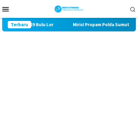
Loncat
Menu
ke
Mobile
konten
 TMMD ke 129 Bulu Lor
Terbaru
Miris! Propam Polda Sumut dan W