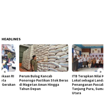
HEADLINES
«
»
Perum Bulog Kancab
ITB Terapkan Nilai Kearifan
Ponorogo Pastikan Stok Beras
Lokal sebagai Landasan
di Magetan Aman Hingga
Penanganan Pascabencana di
Tahun Depan
Tanjung Pura, Sumatera
Utara