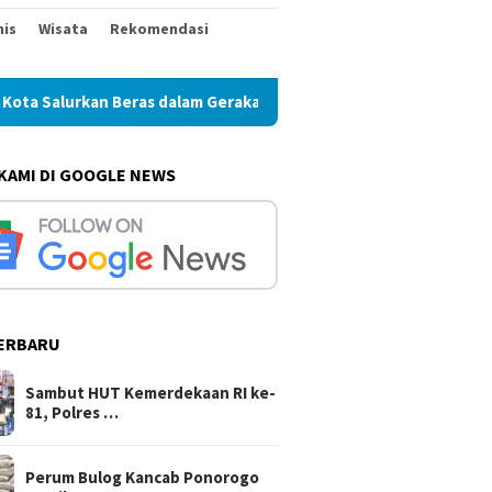
nis
Wisata
Rekomendasi
Salurkan Beras dalam Gerakan Pangan Murah
Perum Bulog
 KAMI DI GOOGLE NEWS
ERBARU
sta
Kabag Keuangan DPRD
Sambut HUT Kemerdek
t Hari
Ponorogo Jadi Tersangka
ke-81, Polres Blitar Ko
Kasus Tunjangan Perumahan
Salurkan Beras dalam
Sambut HUT Kemerdekaan RI ke-
Dewan
Gerakan Pangan Murah
81, Polres …
Perum Bulog Kancab Ponorogo