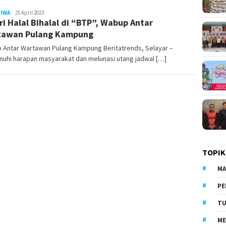
TIWA
LilikAbdi
25 April 2023
ri Halal Bihalal di “BTP”, Wabup Antar
tawan Pulang Kampung
 Antar Wartawan Pulang Kampung Beritatrends, Selayar –
uhi harapan masyarakat dan melunasi utang jadwal […]
TOPIK
MA
PE
TU
ME