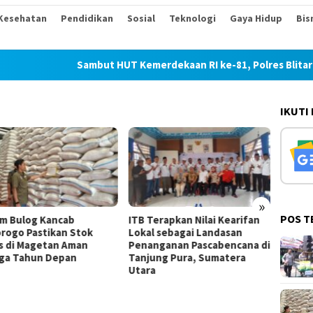
Kesehatan
Pendidikan
Sosial
Teknologi
Gaya Hidup
Bis
Sambut HUT Kemerdekaan RI ke-81, Polres Blitar Kota 
IKUTI
»
POS T
b
ITB Terapkan Nilai Kearifan
Ponorogo Siapkan Pe
Stok
Lokal sebagai Landasan
Budaya 19 Hari Sambu
Aman
Penanganan Pascabencana di
Jadi ke-530
an
Tanjung Pura, Sumatera
Utara