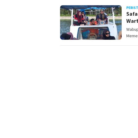
PERIS
Safa
War
Wabup
Memen