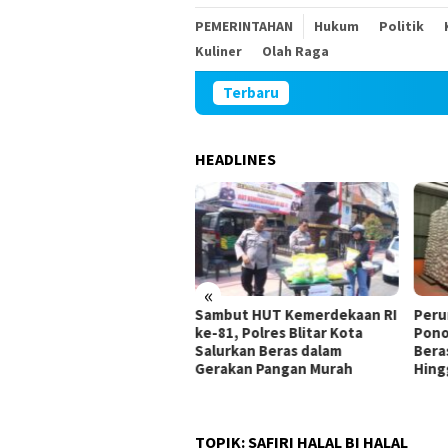
PEMERINTAHAN
Hukum
Politik
Kuliner
Olah Raga
Terbaru
HEADLINES
«
DPRD
Sambut HUT Kemerdekaan RI
Perum Bulog Kanca
rsangka
ke-81, Polres Blitar Kota
Ponorogo Pastikan 
 Perumahan
Salurkan Beras dalam
Beras di Magetan 
Gerakan Pangan Murah
Hingga Tahun Dep
TOPIK:
SAFIRI HALAL BI HALAL