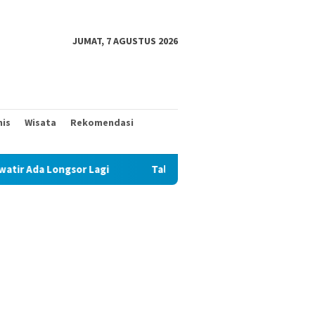
JUMAT, 7 AGUSTUS 2026
nis
Wisata
Rekomendasi
da Longsor Lagi
Talud Rampung, Satgas TMMD 129 Fokus