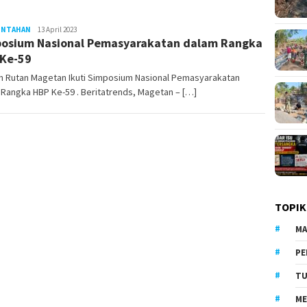
INTAHAN
LilikAbdi
13 April 2023
osium Nasional Pemasyarakatan dalam Rangka
Ke-59
an Rutan Magetan Ikuti Simposium Nasional Pemasyarakatan
Rangka HBP Ke-59 . Beritatrends, Magetan – […]
TOPIK
MA
PE
TU
ME