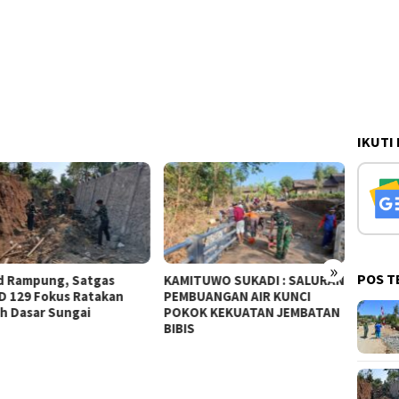
IKUTI
»
POS T
tgas
KAMITUWO SUKADI : SALURAN
SOSROK BUATAN PAK
takan
PEMBUANGAN AIR KUNCI
GUNUNG BERFUNGSI 
POKOK KEKUATAN JEMBATAN
MERAPIKAN PASANGA
BIBIS
TALUD JEMBATAN BIB