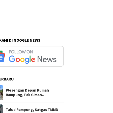
 KAMI DI GOOGLE NEWS
ERBARU
Beredar Isu Wartawan
Plesengan Depan Rum
EFEKTIF
Korban Pencurian Jadi
Rampung, Pak Giman T
N BATU
Tersangka Diduga Akan
Khawatir Ada Longsor 
Plesengan Depan Rumah
IS
“Dihabisi” Jika Ditangkap,
Rampung, Pak Giman…
Isu Uang Imbalan 30 Juta
Sudah Beredar!
Talud Rampung, Satgas TMMD