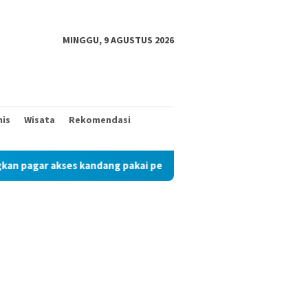
MINGGU, 9 AGUSTUS 2026
nis
Wisata
Rekomendasi
gar akses kandang pakai peraga adat
Mantan Wakil Bupat