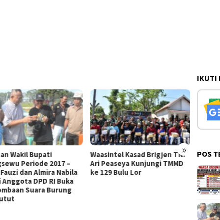
IKUTI
»
POS T
Waasintel Kasad Brigjen TNI
KEJAR TARGET
Ari Peaseya Kunjungi TMMD
PEMBANGUNAN SASARAN
ke 129 Bulu Lor
FISIK, SATGAS TMMD DAN
WARGA BULU LOR KEBUT
PLESTERAN RTLH MILIK
PUGUH