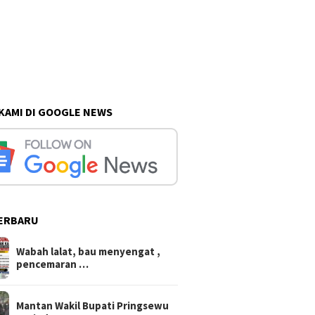
 KAMI DI GOOGLE NEWS
ERBARU
REHAB RTLH IBU PARMI CAPAI
Wabah lalat, bau menyengat
70 PERSEN, SATGAS TMMD
, pencemaran udara, Warga
DAN WARGA GUPIT KEBUT
Dungkan pagar akses
Wabah lalat, bau menyengat ,
PEMBANGUNAN
kandang pakai peraga adat
pencemaran …
Mantan Wakil Bupati Pringsewu