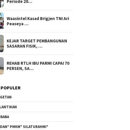
Periode 20…
Waasintel Kasad Brigjen TNI Ari
Peaseya …
KEJAR TARGET PEMBANGUNAN
SASARAN FISIK, …
REHAB RTLH IBU PARMI CAPAI 70
PERSEN, SA…
 POPULER
GETAN
LANTIKAN
BABA
DAN* PMKM* SILATURAHMI*