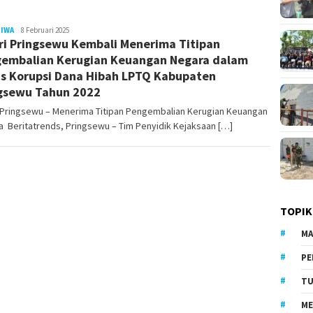
TIWA
LilikAbdi
8 Februari 2025
ri Pringsewu Kembali Menerima Titipan
embalian Kerugian Keuangan Negara dalam
s Korupsi Dana Hibah LPTQ Kabupaten
gsewu Tahun 2022
i Pringsewu – Menerima Titipan Pengembalian Kerugian Keuangan
 Beritatrends, Pringsewu – Tim Penyidik Kejaksaan […]
TOPIK
MA
PE
TU
ME