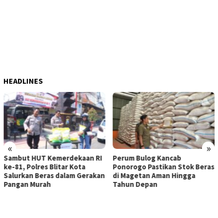
HEADLINES
«
»
t HUT Kemerdekaan RI
Perum Bulog Kancab
ITB T
 Polres Blitar Kota
Ponorogo Pastikan Stok Beras
Lokal
kan Beras dalam Gerakan
di Magetan Aman Hingga
Penan
n Murah
Tahun Depan
Tanju
Utara