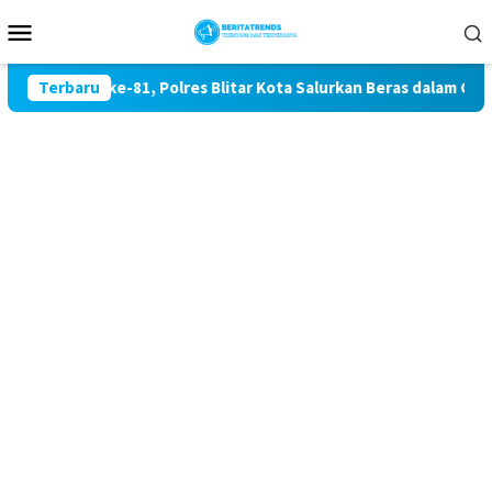
Loncat
Menu
ke
Mobile
konten
ekaan RI ke-81, Polres Blitar Kota Salurkan Beras dalam Gera
Terbaru