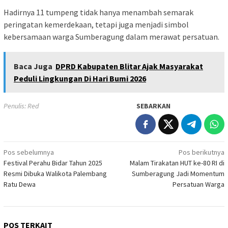
Hadirnya 11 tumpeng tidak hanya menambah semarak
peringatan kemerdekaan, tetapi juga menjadi simbol
kebersamaan warga Sumberagung dalam merawat persatuan.
Baca Juga
DPRD Kabupaten Blitar Ajak Masyarakat
Peduli Lingkungan Di Hari Bumi 2026
Penulis: Red
SEBARKAN
Navigasi
Pos sebelumnya
Pos berikutnya
Festival Perahu Bidar Tahun 2025
Malam Tirakatan HUT ke-80 RI di
pos
Resmi Dibuka Walikota Palembang
Sumberagung Jadi Momentum
Ratu Dewa
Persatuan Warga
POS TERKAIT