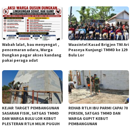
Wabah lalat, bau menyengat ,
Waasintel Kasad Brigjen TNI Ari
pencemaran udara, Warga
Peaseya Kunjungi TMMD ke 129
Dungkan pagar akses kandang
Bulu Lor
pakai peraga adat
KEJAR TARGET PEMBANGUNAN
REHAB RTLH IBU PARMI CAPAI 70
SASARAN FISIK, SATGAS TMMD
PERSEN, SATGAS TMMD DAN
DAN WARGA BULU LOR KEBUT
WARGA GUPIT KEBUT
PLESTERAN RTLH MILIK PUGUH
PEMBANGUNAN