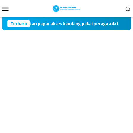
Loncat
Menu
ke
Mobile
konten
 Dungkan pagar akses kandang pakai peraga adat
Terbaru
Mantan 