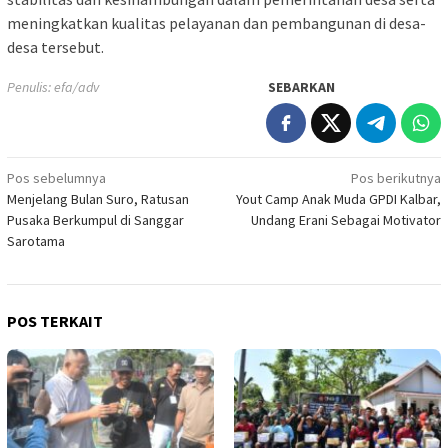
meningkatkan kualitas pelayanan dan pembangunan di desa-
desa tersebut.
Penulis: efa/adv
SEBARKAN
Navigasi
Pos sebelumnya
Pos berikutnya
Menjelang Bulan Suro, Ratusan
Yout Camp Anak Muda GPDI Kalbar,
pos
Pusaka Berkumpul di Sanggar
Undang Erani Sebagai Motivator
Sarotama
POS TERKAIT