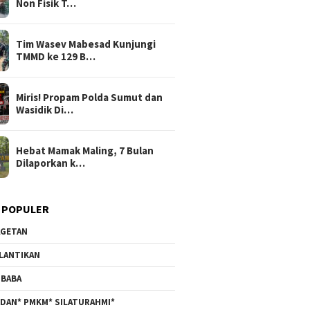
Non Fisik T…
Tim Wasev Mabesad Kunjungi
TMMD ke 129 B…
Miris! Propam Polda Sumut dan
Wasidik Di…
Hebat Mamak Maling, 7 Bulan
Dilaporkan k…
 POPULER
GETAN
LANTIKAN
BABA
DAN* PMKM* SILATURAHMI*