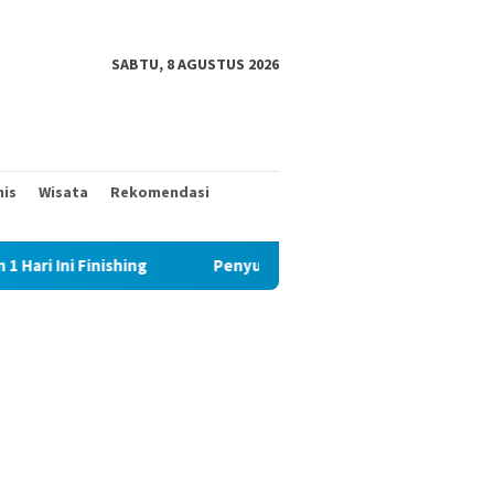
SABTU, 8 AGUSTUS 2026
nis
Wisata
Rekomendasi
shing
Penyuluhan Keagamaan Sasaran Non Fisik TMMD 129