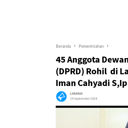
Beranda
Pemerintahan
45 Anggota Dewan
(DPRD) Rohil di L
Iman Cahyadi S,Ip
LilikAbdi
19 September 2024