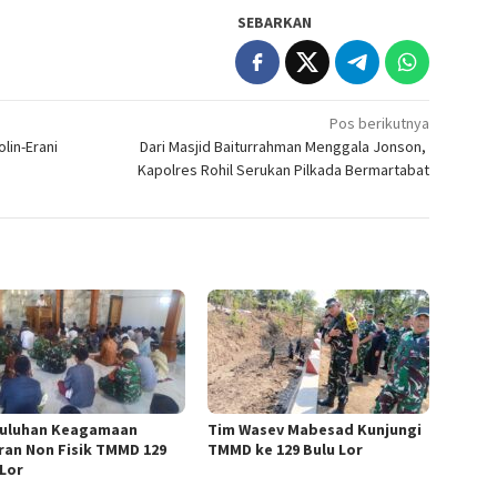
SEBARKAN
Pos berikutnya
lin-Erani
Dari Masjid Baiturrahman Menggala Jonson,
Kapolres Rohil Serukan Pilkada Bermartabat
uluhan Keagamaan
Tim Wasev Mabesad Kunjungi
ran Non Fisik TMMD 129
TMMD ke 129 Bulu Lor
 Lor