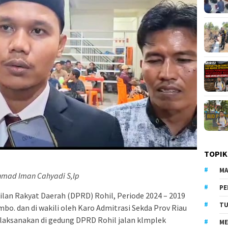
TOPIK
MA
mad Iman Cahyadi S,Ip
PE
an Rakyat Daerah (DPRD) Rohil, Periode 2024 – 2019
TU
mbo. dan di wakili oleh Karo Admitrasi Sekda Prov Riau
i laksanakan di gedung DPRD Rohil jalan klmplek
ME