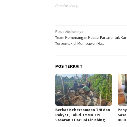
Penulis: Jhony
Navigasi
Pos sebelumnya
Team Kemenangan Koalisi Partai untuk Karo
pos
Terbentuk di Mempawah Hulu
POS TERKAIT
Berkat Kebersamaan TNI dan
Peny
Rakyat, Talud TMMD 129
Sasa
Sasaran 1 Hari Ini Finishing
Bulu