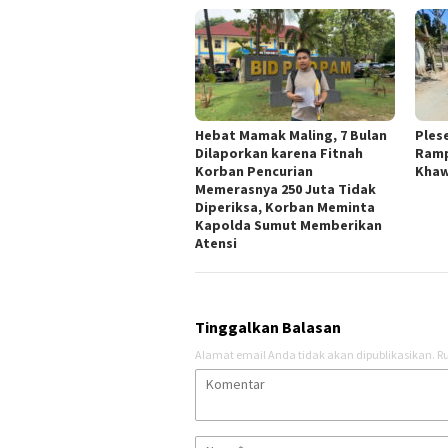
Hebat Mamak Maling, 7 Bulan
Ples
Dilaporkan karena Fitnah
Ramp
Korban Pencurian
Khaw
Memerasnya 250 Juta Tidak
Diperiksa, Korban Meminta
Kapolda Sumut Memberikan
Atensi
Tinggalkan Balasan
Alamat email Anda tidak akan dipublikasikan.
Ru