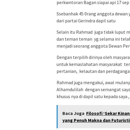
perkwntoran Bagan siapai api 17 sep 
Ssebanhak 45 0rang anggota dewan yg
dari partai Gerindra dapil satu
Selain itu Rahmad juga tidak luput 
dan teman teman yg selama ini telah
menjadi seorang anggota Dewan Perw
Dengan terpilih dirinya oleh masyara
untuk kemaslahatan masyarakat te
pertanian, kelautan dan perdagangan
Rahmad juga mengakui, awal mulanya
Alhamdulilah dengan semangat saya 
khusus nya di dapil satu kepada say
Baca Juga
Filosofi ‘Sekar Kina
yang Penuh Makna dan Futuristi