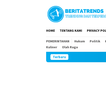
Loncat
ke
konten
HOME
TENTANG KAMI
PRIVACY POL
PEMERINTAHAN
Hukum
Politik
Kuliner
Olah Raga
Terbaru
Berkat Keb