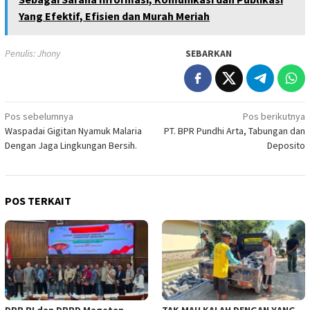
Yang Efektif, Efisien dan Murah Meriah
Penulis: Jhony
SEBARKAN
Navigasi
Pos sebelumnya
Pos berikutnya
Waspadai Gigitan Nyamuk Malaria
PT. BPR Pundhi Arta, Tabungan dan
pos
Dengan Jaga Lingkungan Bersih.
Deposito
POS TERKAIT
DPR RI dan DPRD Magetan
TAK MAU KALAH DENGAN YANG