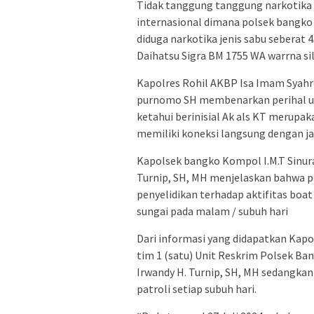
Tidak tanggung tanggung narkotika j
internasional dimana polsek bangko
diduga narkotika jenis sabu seberat 4
Daihatsu Sigra BM 1755 WA warrna sil
Kapolres Rohil AKBP Isa Imam Syahro
purnomo SH membenarkan perihal un
ketahui berinisial Ak als KT merupa
memiliki koneksi langsung dengan ja
Kapolsek bangko Kompol I.M.T Sinur
Turnip, SH, MH menjelaskan bahwa p
penyelidikan terhadap aktifitas boa
sungai pada malam / subuh hari
Dari informasi yang didapatkan Kap
tim 1 (satu) Unit Reskrim Polsek Ba
Irwandy H. Turnip, SH, MH sedangka
patroli setiap subuh hari.