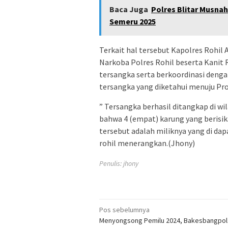
Baca Juga
Polres Blitar Musnah
Semeru 2025
Terkait hal tersebut Kapolres Rohi
Narkoba Polres Rohil beserta Kanit
tersangka serta berkoordinasi denga
tersangka yang diketahui menuju Pro
” Tersangka berhasil ditangkap di w
bahwa 4 (empat) karung yang berisika
tersebut adalah miliknya yang di dap
rohil menerangkan.(Jhony)
Penulis: jhony
Navigasi
Pos sebelumnya
Menyongsong Pemilu 2024, Bakesbangpol
pos