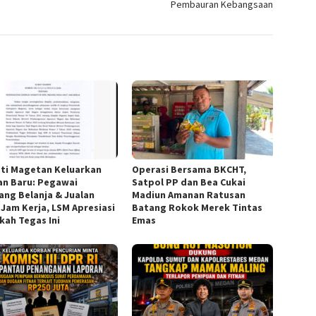
Pembauran Kebangsaan
ti Magetan Keluarkan
Operasi Bersama BKCHT,
an Baru: Pegawai
Satpol PP dan Bea Cukai
rang Belanja & Jualan
Madiun Amanan Ratusan
 Jam Kerja, LSM Apresiasi
Batang Rokok Merek Tintas
kah Tegas Ini
Emas