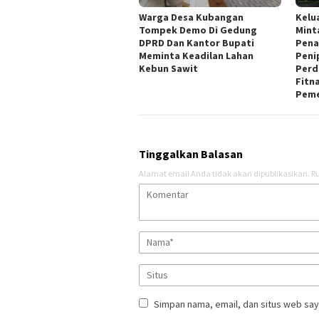
Warga Desa Kubangan
Kelu
Tompek Demo Di Gedung
Mint
DPRD Dan Kantor Bupati
Pena
Meminta Keadilan Lahan
Peni
Kebun Sawit
Perd
Fitn
Peme
Tinggalkan Balasan
Alamat email Anda tidak akan dipublikasikan.
Ru
Simpan nama, email, dan situs web say