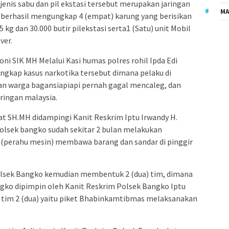
enis sabu dan pil ekstasi tersebut merupakan jaringan
MA
 berhasil mengungkap 4 (empat) karung yang berisikan
5 kg dan 30.000 butir pilekstasi serta1 (Satu) unit Mobil
ver.
ni SIK MH Melalui Kasi humas polres rohil Ipda Edi
gkap kasus narkotika tersebut dimana pelaku di
kan warga bagansiapiapi pernah gagal mencaleg, dan
ringan malaysia.
at SH.MH didampingi Kanit Reskrim Iptu Irwandy H.
olsek bangko sudah sekitar 2 bulan melakukan
t (perahu mesin) membawa barang dan sandar di pinggir
olsek Bangko kemudian membentuk 2 (dua) tim, dimana
ngko dipimpin oleh Kanit Reskrim Polsek Bangko Iptu
n tim 2 (dua) yaitu piket Bhabinkamtibmas melaksanakan