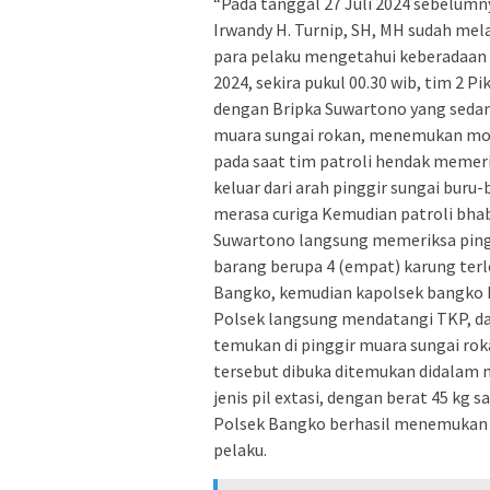
“Pada tanggal 27 Juli 2024 sebelumn
Irwandy H. Turnip, SH, MH sudah mel
para pelaku mengetahui keberadaan 
2024, sekira pukul 00.30 wib, tim 2
dengan Bripka Suwartono yang sedang 
muara sungai rokan, menemukan mobi
pada saat tim patroli hendak memerik
keluar dari arah pinggir sungai bur
merasa curiga Kemudian patroli bha
Suwartono langsung memeriksa ping
barang berupa 4 (empat) karung terl
Bangko, kemudian kapolsek bangko b
Polsek langsung mendatangi TKP, d
temukan di pinggir muara sungai rok
tersebut dibuka ditemukan didalam n
jenis pil extasi, dengan berat 45 kg 
Polsek Bangko berhasil menemukan 
pelaku.