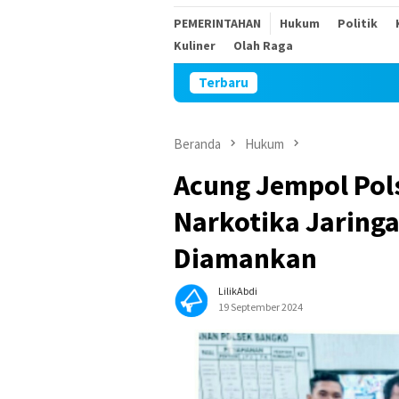
PEMERINTAHAN
Hukum
Politik
Kuliner
Olah Raga
Terbaru
Sambut
Beranda
Hukum
Acung Jempol Pol
Narkotika Jaringa
Diamankan
LilikAbdi
19 September 2024