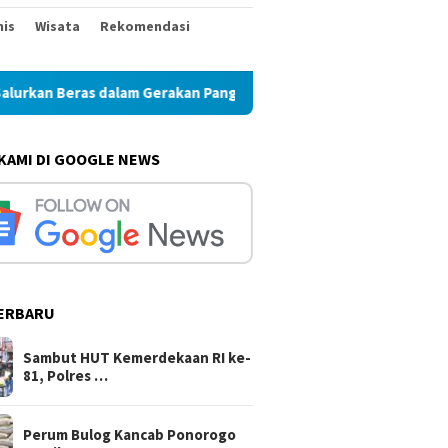
nis
Wisata
Rekomendasi
dalam Gerakan Pangan Murah
Perum Bulog Kancab Ponorog
 KAMI DI GOOGLE NEWS
ERBARU
Sambut HUT Kemerdekaan RI ke-
81, Polres …
Perum Bulog Kancab Ponorogo