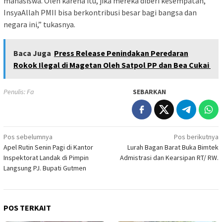
mahasiswa. Oleh karena itu, jika mereka diberi kesempatan,
InsyaAllah PMII bisa berkontribusi besar bagi bangsa dan
negara ini,” tukasnya.
Baca Juga
Press Release Penindakan Peredaran
Rokok Ilegal di Magetan Oleh Satpol PP dan Bea Cukai
Penulis: Fa
SEBARKAN
Navigasi
Pos sebelumnya
Pos berikutnya
Apel Rutin Senin Pagi di Kantor
Lurah Bagan Barat Buka Bimtek
pos
Inspektorat Landak di Pimpin
Admistrasi dan Kearsipan RT/ RW.
Langsung PJ. Bupati Gutmen
POS TERKAIT