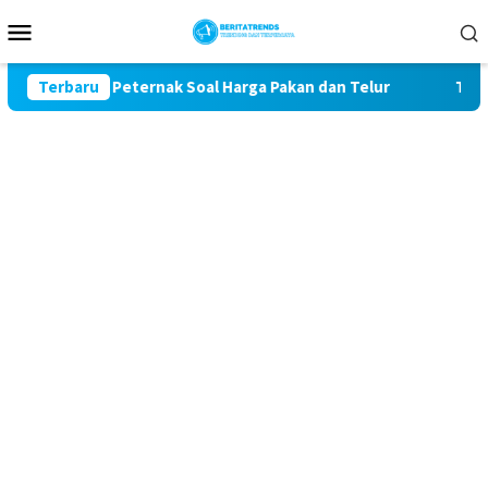
Loncat
Menu
ke
Mobile
konten
han Peternak Soal Harga Pakan dan Telur
Terbaru
TAK MAU KALA