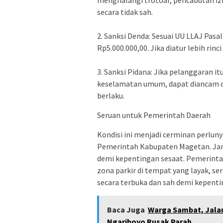
menghalangi trotoar, pencabutan iz
secara tidak sah.
2. Sanksi Denda: Sesuai UU LLAJ Pasa
Rp5.000.000,00. Jika diatur lebih rin
3. Sanksi Pidana: Jika pelanggaran
keselamatan umum, dapat diancam d
berlaku.
Seruan untuk Pemerintah Daerah
Kondisi ini menjadi cerminan perlun
Pemerintah Kabupaten Magetan. Jang
demi kepentingan sesaat. Pemerint
zona parkir di tempat yang layak, se
secara terbuka dan sah demi kepent
Baca Juga
Warga Sambat, Jalan
Ngariboyo Rusak Parah