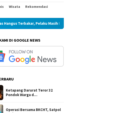
nis
Wisata
Rekomendasi
kar, Pelaku Masih Buron
Operasi Bersama BKCHT, Satpol 
 KAMI DI GOOGLE NEWS
ERBARU
Ketapang Darurat Teror 32
Pondok Warga d…
Operasi Bersama BKCHT, Satpol