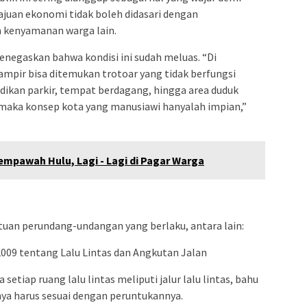
juan ekonomi tidak boleh didasari dengan
 kenyamanan warga lain.
enegaskan bahwa kondisi ini sudah meluas. “Di
mpir bisa ditemukan trotoar yang tidak berfungsi
dikan parkir, tempat berdagang, hingga area duduk
s, maka konsep kota yang manusiawi hanyalah impian,”
empawah Hulu, Lagi - Lagi di Pagar Warga
tuan perundang-undangan yang berlaku, antara lain:
09 tentang Lalu Lintas dan Angkutan Jalan
setiap ruang lalu lintas meliputi jalur lalu lintas, bahu
ya harus sesuai dengan peruntukannya.