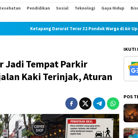
Kesehatan
Pendidikan
Sosial
Teknologi
Gaya Hidup
Bis
tapang Darurat Teror 32 Pondok Warga di Air Upas Hangus Terba
IKUTI
ar Jadi Tempat Parkir
alan Kaki Terinjak, Aturan
POS T