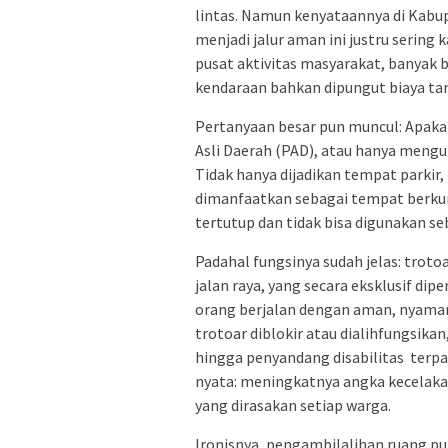
lintas. Namun kenyataannya di Kabu
menjadi jalur aman ini justru sering 
pusat aktivitas masyarakat, banyak 
kendaraan bahkan dipungut biaya ta
Pertanyaan besar pun muncul: Apaka
Asli Daerah (PAD), atau hanya mengu
Tidak hanya dijadikan tempat parkir
dimanfaatkan sebagai tempat berku
tertutup dan tidak bisa digunakan s
Padahal fungsinya sudah jelas: troto
jalan raya, yang secara eksklusif dipe
orang berjalan dengan aman, nyaman,
trotoar diblokir atau dialihfungsikan
hingga penyandang disabilitas terpak
nyata: meningkatnya angka kecelaka
yang dirasakan setiap warga.
Ironisnya, pengambilalihan ruang pub