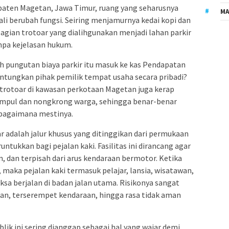
paten Magetan, Jawa Timur, ruang yang seharusnya
MA
kali berubah fungsi. Seiring menjamurnya kedai kopi dan
bagian trotoar yang dialihgunakan menjadi lahan parkir
npa kejelasan hukum.
h pungutan biaya parkir itu masuk ke kas Pendapatan
ntungkan pihak pemilik tempat usaha secara pribadi?
, trotoar di kawasan perkotaan Magetan juga kerap
mpul dan nongkrong warga, sehingga benar-benar
ebagaimana mestinya.
ar adalah jalur khusus yang ditinggikan dari permukaan
runtukkan bagi pejalan kaki. Fasilitas ini dirancang agar
 dan terpisah dari arus kendaraan bermotor. Ketika
, maka pejalan kaki termasuk pelajar, lansia, wisatawan,
sa berjalan di badan jalan utama. Risikonya sangat
an, terserempet kendaraan, hingga rasa tidak aman
lik ini sering dianggap sebagai hal yang wajar demi