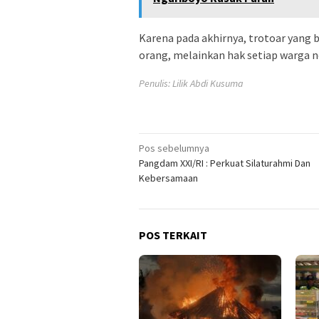
Karena pada akhirnya, trotoar yang b
orang, melainkan hak setiap warga 
Penulis: Lilik Abdi Kusuma
Navigasi
Pos sebelumnya
Pangdam XXI/RI : Perkuat Silaturahmi Dan
pos
Kebersamaan
POS TERKAIT