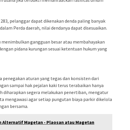
in usaha jika terbukti memanfaatkan fasilitas umum
l 283, pelanggar dapat dikenakan denda paling banyak
ci dalam Perda daerah, nilai dendanya dapat disesuaikan.
 itu menimbulkan gangguan besar atau membahayakan
engan pidana kurungan sesuai ketentuan hukum yang
ya penegakan aturan yang tegas dan konsisten dari
an sampai hak pejalan kaki terus terabaikan hanya
ah diharapkan segera melakukan penertiban, mengatur
rta mengawasi agar setiap pungutan biaya parkir dikelola
ingan bersama.
 Alternatif Magetan - Plaosan atau Magetan