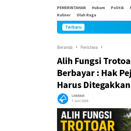
PEMERINTAHAN
Hukum
Politik
Kuliner
Olah Raga
Terbaru
Ke
Beranda
Peristiwa
Alih Fungsi Troto
Berbayar : Hak Pej
Harus Ditegakkan
LilikAbdi
7 Juni 2026