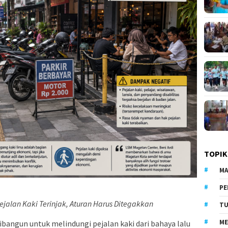
TOPIK
MA
PE
 Pejalan Kaki Terinjak, Aturan Harus Ditegakkan
TU
ME
bangun untuk melindungi pejalan kaki dari bahaya lalu