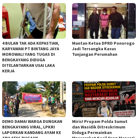
4 BULAN TAK ADA KEPASTIAN,
Mantan Ketua DPRD Ponorogo
KARYAWAN PT BINTANG JAYA
Jadi Tersangka Kasus
MOROWALI YANG TUGAS DI
Tunjangan Perumahan
BENGKAYANG DIDUGA
DITELANTARKAN USAI LAKA
KERJA
DEMO DAMAI WARGA DUNGKAN
Miris! Propam Polda Sumut
BENGKAYANG VIRAL, LPKRI
dan Wasidik Ditreskrimum
LAPORKAN KANDANG AYAM KE
Diduga Permainkan
APH ATAS DUGAAN
Masyarakat Kecil Yang Mencari