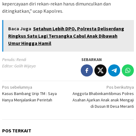
kepercayaan diri rekan-rekan harus dimunculkan dan
ditingkatkan,” ucap Kapolres.
Baca Juga
Setahun Lebih DPO, Polresta Deliserdang
Ringkus Satu Lagi Tersangka Cabul Anak Dibawah
Umur Hingga Hamil
Penulis: Rendi
SEBARKAN
Editor: Galih Wijaya
Navigasi
Pos sebelumnya
Pos berikutnya
Kasus Bambang Urip TM : Saya
Anggota Bhabinkamtibmas Polres
pos
Hanya Menjalankan Perintah
Asahan Ajarkan Anak anak Mengaji
di Dusun III Desa Meranti
POS TERKAIT