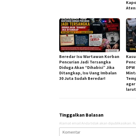
Kapo
Aten
Beredar Isu Wartawan Korban
Kasu
Pencurian Jadi Tersangka
Penc
Diduga Akan “Dihabisi” Jika
DPW 
Ditangkap, Isu Uang Imbalan
Mint
30 Juta Sudah Beredar!
Temp
agar
laru
Tinggalkan Balasan
Alamat email Anda tidak akan dipublikasikan.
Ru