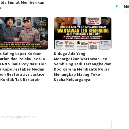
lda Sumut Memberikan
MA
si
s Saling Lapor Korban
Diduga Ada Yang
urian dan Pelaku, Ketua
Menargetkan Wartawan Leo
FRN Sumut Roy Nasution
Sembiring Jadi Tersangka dan
a Kapolrestabes Medan
Dpo Karena Membantu Polisi
uh Restorative Justice
Menangkap Maling Toko
 Konflik Tak Berlarut-
Usaha Keluarganya
t
as yang wajib ditandai
*