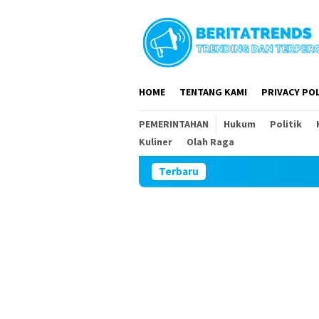
Loncat
ke
konten
HOME
TENTANG KAMI
PRIVACY POL
PEMERINTAHAN
Hukum
Politik
Kuliner
Olah Raga
Terbaru
Tim Wasev