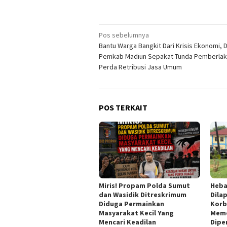
Navigasi
Pos sebelumnya
Bantu Warga Bangkit Dari Krisis Ekonomi,
pos
Pemkab Madiun Sepakat Tunda Pemberla
Perda Retribusi Jasa Umum
POS TERKAIT
Miris! Propam Polda Sumut
Heba
dan Wasidik Ditreskrimum
Dila
Diduga Permainkan
Korb
Masyarakat Kecil Yang
Meme
Mencari Keadilan
Dipe