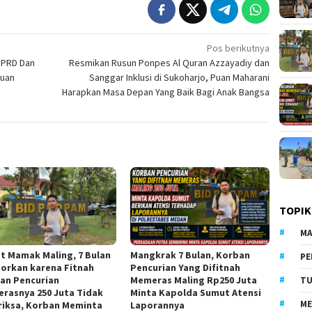
Pos berikutnya
 DPRD Dan
Resmikan Rusun Ponpes Al Quran Azzayadiy dan
kuan
Sanggar Inklusi di Sukoharjo, Puan Maharani
Harapkan Masa Depan Yang Baik Bagi Anak Bangsa
TOPIK
MA
t Mamak Maling, 7 Bulan
Mangkrak 7 Bulan, Korban
PE
porkan karena Fitnah
Pencurian Yang Difitnah
an Pencurian
Memeras Maling Rp250 Juta
TU
rasnya 250 Juta Tidak
Minta Kapolda Sumut Atensi
ME
riksa, Korban Meminta
Laporannya