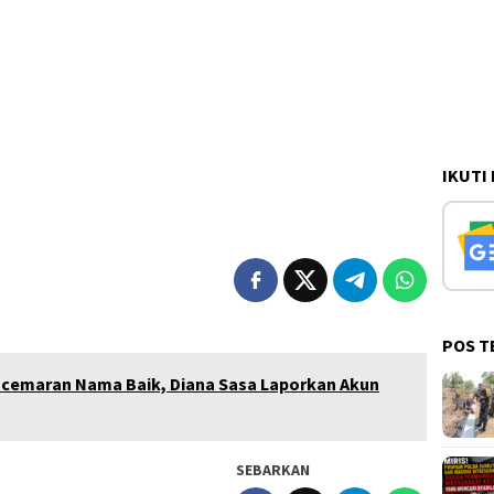
IKUTI
POS T
ncemaran Nama Baik, Diana Sasa Laporkan Akun
SEBARKAN