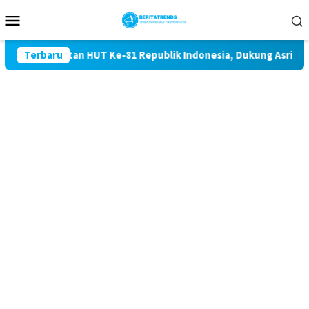
Loncat
Menu
ke
Mobile
konten
 Peringatan HUT Ke-81 Republik Indonesia, Dukung Asri dan di
Terbaru