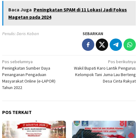
Baca Juga
Peningkatan SPAM di 11 Lokasi Jadi Fokus
Magetan pada 2024
Penulis: Daris Kaban
SEBARKAN
Navigasi
Pos sebelumnya
Pos berikutnya
Peningkatan Sumber Daya
Wakil Bupati Karo Lantik Pengurus
pos
Penanganan Pengaduan
Kelompok Tani Juma Lau Berteng
Masyarakat Online (e-LAPOR)
Desa Cinta Rakyat
Tahun 2022
POS TERKAIT