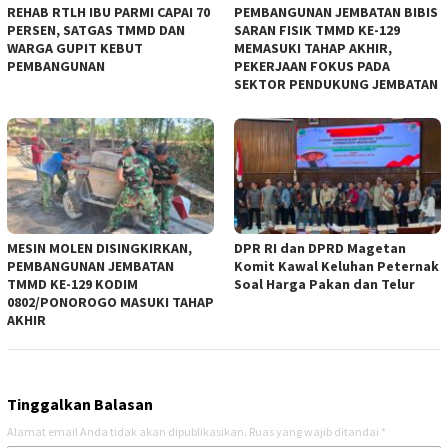
REHAB RTLH IBU PARMI CAPAI 70
PEMBANGUNAN JEMBATAN BIBIS
PERSEN, SATGAS TMMD DAN
SARAN FISIK TMMD KE-129
WARGA GUPIT KEBUT
MEMASUKI TAHAP AKHIR,
PEMBANGUNAN
PEKERJAAN FOKUS PADA
SEKTOR PENDUKUNG JEMBATAN
MESIN MOLEN DISINGKIRKAN,
DPR RI dan DPRD Magetan
PEMBANGUNAN JEMBATAN
Komit Kawal Keluhan Peternak
TMMD KE-129 KODIM
Soal Harga Pakan dan Telur
0802/PONOROGO MASUKI TAHAP
AKHIR
Tinggalkan Balasan
Alamat email Anda tidak akan dipublikasikan.
Ruas yang wajib ditandai
*