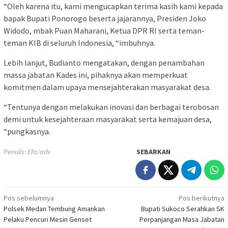
“Oleh karena itu, kami mengucapkan terima kasih kami kepada
bapak Bupati Ponorogo beserta jajarannya, Presiden Joko
Widodo, mbak Puan Maharani, Ketua DPR RI serta teman-
teman KIB di seluruh Indonesia, “imbuhnya.
Lebih lanjut, Budianto mengatakan, dengan penambahan
massa jabatan Kades ini, pihaknya akan memperkuat
komitmen dalam upaya mensejahterakan masyarakat desa.
“Tentunya dengan melakukan inovasi dan berbagai terobosan
demi untuk kesejahteraan masyarakat serta kemajuan desa,
“pungkasnya.
Penulis: Efa/adv
SEBARKAN
Navigasi
Pos sebelumnya
Pos berikutnya
Polsek Medan Tembung Amankan
Bupati Sukoco Serahkan SK
pos
Pelaku Pencuri Mesin Genset
Perpanjangan Masa Jabatan