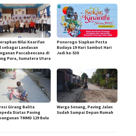
Terapkan Nilai Kearifan
Ponorogo Siapkan Pesta
l sebagai Landasan
Budaya 19 Hari Sambut Hari
nganan Pascabencana di
Jadi ke-530
ung Pura, Sumatera Utara
resi Girang Balita
Warga Senang, Paving Jalan
epeda Diatas Paving
Sudah Sampai Depan Rumah
angunan TMMD 129 Bulu