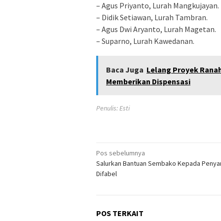
– Agus Priyanto, Lurah Mangkujayan.
– Didik Setiawan, Lurah Tambran.
– Agus Dwi Aryanto, Lurah Magetan.
– Suparno, Lurah Kawedanan.
Baca Juga
Lelang Proyek Ranah
Memberikan Dispensasi
Penulis: Esti
Navigasi
Pos sebelumnya
Salurkan Bantuan Sembako Kepada Peny
pos
Difabel
POS TERKAIT