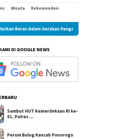
nis
Wisata
Rekomendasi
alam Gerakan Pangan Murah
Perum Bulog Kancab Ponorogo
 KAMI DI GOOGLE NEWS
ERBARU
Sambut HUT Kemerdekaan RI ke-
81, Polres …
Perum Bulog Kancab Ponorogo