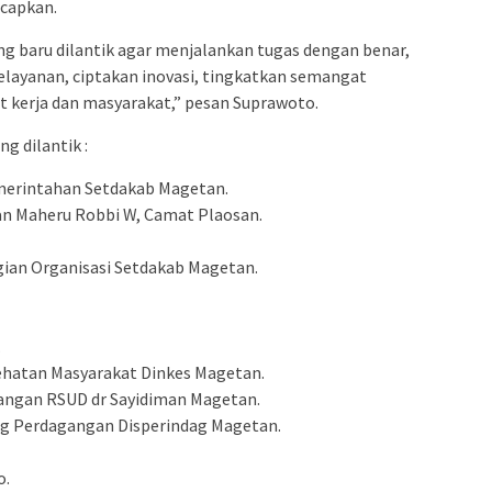
ucapkan.
ng baru dilantik agar menjalankan tugas dengan benar,
elayanan, ciptakan inovasi, tingkatkan semangat
it kerja dan masyarakat,” pesan Suprawoto.
g dilantik :
emerintahan Setdakab Magetan.
an Maheru Robbi W, Camat Plaosan.
gian Organisasi Setdakab Magetan.
.
sehatan Masyarakat Dinkes Magetan.
uangan RSUD dr Sayidiman Magetan.
ang Perdagangan Disperindag Magetan.
o.