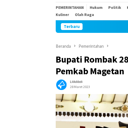
PEMERINTAHAN
Hukum
Politik
Kuliner
Olah Raga
Terbaru
Sambut 
Beranda
Pemerintahan
Bupati Rombak 28
Pemkab Magetan
LilikAbdi
28 Maret 2023