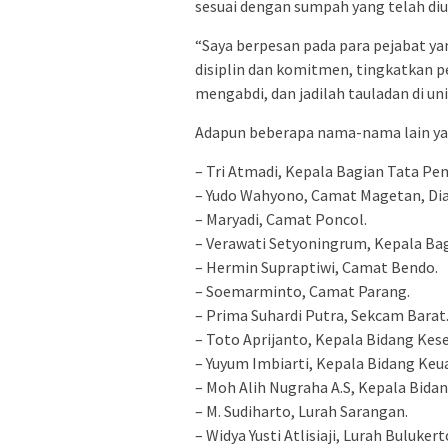
sesuai dengan sumpah yang telah di
“Saya berpesan pada para pejabat ya
disiplin dan komitmen, tingkatkan p
mengabdi, dan jadilah tauladan di un
Adapun beberapa nama-nama lain yan
– Tri Atmadi, Kepala Bagian Tata P
– Yudo Wahyono, Camat Magetan, Di
– Maryadi, Camat Poncol.
– Verawati Setyoningrum, Kepala Ba
– Hermin Supraptiwi, Camat Bendo.
– Soemarminto, Camat Parang.
– Prima Suhardi Putra, Sekcam Barat
– Toto Aprijanto, Kepala Bidang Ke
– Yuyum Imbiarti, Kepala Bidang Ke
– Moh Alih Nugraha A.S, Kepala Bid
– M. Sudiharto, Lurah Sarangan.
– Widya Yusti Atlisiaji, Lurah Bulukert