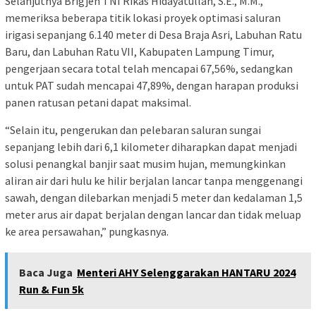
Selanjutnya Brigjen TNI Rikas Hidayatullah, S.E., M.M.,
memeriksa beberapa titik lokasi proyek optimasi saluran
irigasi sepanjang 6.140 meter di Desa Braja Asri, Labuhan Ratu
Baru, dan Labuhan Ratu VII, Kabupaten Lampung Timur,
pengerjaan secara total telah mencapai 67,56%, sedangkan
untuk PAT sudah mencapai 47,89%, dengan harapan produksi
panen ratusan petani dapat maksimal.
“Selain itu, pengerukan dan pelebaran saluran sungai
sepanjang lebih dari 6,1 kilometer diharapkan dapat menjadi
solusi penangkal banjir saat musim hujan, memungkinkan
aliran air dari hulu ke hilir berjalan lancar tanpa menggenangi
sawah, dengan dilebarkan menjadi 5 meter dan kedalaman 1,5
meter arus air dapat berjalan dengan lancar dan tidak meluap
ke area persawahan,” pungkasnya.
Baca Juga
Menteri AHY Selenggarakan HANTARU 2024
Run & Fun 5k