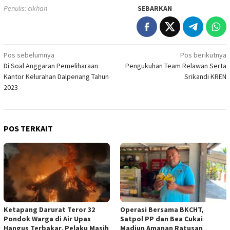
Penulis: cikhan
SEBARKAN
Navigasi
Pos sebelumnya
Pos berikutnya
Di Soal Anggaran Pemeliharaan
Pengukuhan Team Relawan Serta
pos
Kantor Kelurahan Dalpenang Tahun
Srikandi KREN
2023
POS TERKAIT
Ketapang Darurat Teror 32
Operasi Bersama BKCHT,
Pondok Warga di Air Upas
Satpol PP dan Bea Cukai
Hangus Terbakar, Pelaku Masih
Madiun Amanan Ratusan