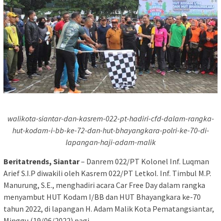
walikota-siantar-dan-kasrem-022-pt-hadiri-cfd-dalam-rangka-
hut-kodam-i-bb-ke-72-dan-hut-bhayangkara-polri-ke-70-di-
lapangan-haji-adam-malik
Beritatrends, Siantar
– Danrem 022/PT Kolonel Inf. Luqman
Arief S.I.P diwakili oleh Kasrem 022/PT Letkol. Inf. Timbul M.P.
Manurung, S.E., menghadiri acara Car Free Day dalam rangka
menyambut HUT Kodam I/BB dan HUT Bhayangkara ke-70
tahun 2022, di lapangan H. Adam Malik Kota Pematangsiantar,
Minggu (19/06/2022) pagi.