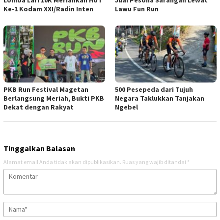
Lomba Lari 10K Meriahkan HUT
Jual Pesona Sarangan Lewat
Ke-1 Kodam XXI/Radin Inten
Lawu Fun Run
PKB Run Festival Magetan
500 Pesepeda dari Tujuh
Berlangsung Meriah, Bukti PKB
Negara Taklukkan Tanjakan
Dekat dengan Rakyat
Ngebel
Tinggalkan Balasan
Alamat email Anda tidak akan dipublikasikan.
Ruas yang wajib ditandai
*