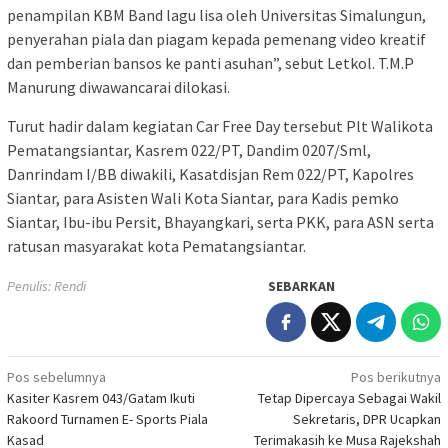
penampilan KBM Band lagu lisa oleh Universitas Simalungun,
penyerahan piala dan piagam kepada pemenang video kreatif
dan pemberian bansos ke panti asuhan”, sebut Letkol. T.M.P
Manurung diwawancarai dilokasi.
Turut hadir dalam kegiatan Car Free Day tersebut Plt Walikota
Pematangsiantar, Kasrem 022/PT, Dandim 0207/Sml,
Danrindam I/BB diwakili, Kasatdisjan Rem 022/PT, Kapolres
Siantar, para Asisten Wali Kota Siantar, para Kadis pemko
Siantar, Ibu-ibu Persit, Bhayangkari, serta PKK, para ASN serta
ratusan masyarakat kota Pematangsiantar.
Penulis: Rendi
SEBARKAN
Navigasi
Pos sebelumnya
Pos berikutnya
Kasiter Kasrem 043/Gatam Ikuti
Tetap Dipercaya Sebagai Wakil
pos
Rakoord Turnamen E- Sports Piala
Sekretaris, DPR Ucapkan
Kasad
Terimakasih ke Musa Rajekshah