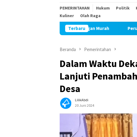
PEMERINTAHAN
Hukum
Politik
Kuliner
Olah Raga
Beras dalam Gerakan Pangan Murah
Terbaru
Perum Bulog Kancab P
Beranda
Pemerintahan
Dalam Waktu Dek
Lanjuti Penambah
Desa
LilikAbdi
20 Juni 2024