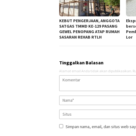
KEBUT PENGERJAAN, ANGGOTA
Eksp
SATGAS TMMD KE-129 PASANG
bers
GEWEL PENOPANG ATAP RUMAH
Pemb
SASARAN REHAB RTLH
Lor
Tinggalkan Balasan
Alamat email Anda tidak akan dipublikasikan.
Ru
Simpan nama, email, dan situs web say