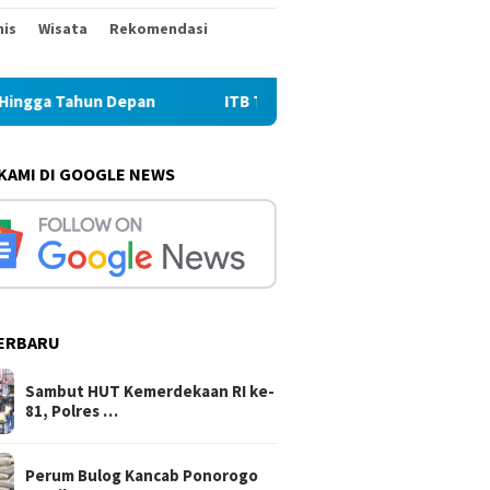
nis
Wisata
Rekomendasi
pan
ITB Terapkan Nilai Kearifan Lokal sebagai Landasan
 KAMI DI GOOGLE NEWS
ERBARU
Sambut HUT Kemerdekaan RI ke-
81, Polres …
Perum Bulog Kancab Ponorogo