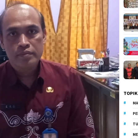
TOPIK
MA
PE
TU
ME