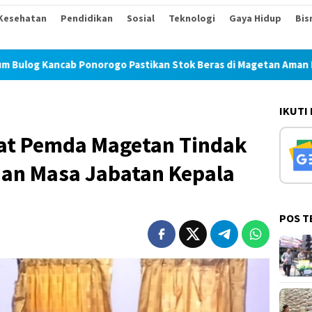
Kesehatan
Pendidikan
Sosial
Teknologi
Gaya Hidup
Bis
onorogo Pastikan Stok Beras di Magetan Aman Hingga Tahun De
IKUTI
at Pemda Magetan Tindak
an Masa Jabatan Kepala
POS T