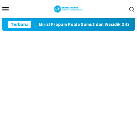
Loncat
Menu
ke
Mobile
konten
r
Terbaru
Miris! Propam Polda Sumut dan Wasidik Ditreskrimum Di