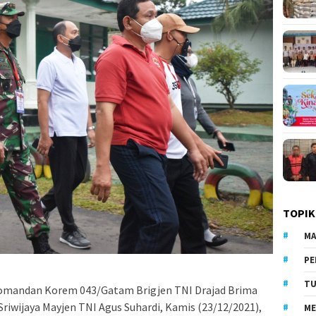
TOPIK
MA
PE
TU
mandan Korem 043/Gatam Brigjen TNI Drajad Brima
Sriwijaya Mayjen TNI Agus Suhardi, Kamis (23/12/2021),
ME