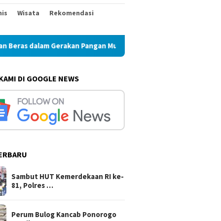
nis
Wisata
Rekomendasi
am Gerakan Pangan Murah
Perum Bulog Kancab Ponorogo P
 KAMI DI GOOGLE NEWS
ERBARU
Sambut HUT Kemerdekaan RI ke-
81, Polres …
Perum Bulog Kancab Ponorogo