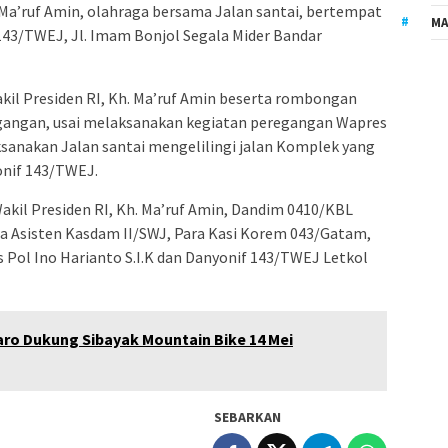
Ma’ruf Amin, olahraga bersama Jalan santai, bertempat
MA
143/TWEJ, Jl. Imam Bonjol Segala Mider Bandar
il Presiden RI, Kh. Ma’ruf Amin beserta rombongan
angan, usai melaksanakan kegiatan peregangan Wapres
sanakan Jalan santai mengelilingi jalan Komplek yang
onif 143/TWEJ.
kil Presiden RI, Kh. Ma’ruf Amin, Dandim 0410/KBL
ara Asisten Kasdam II/SWJ, Para Kasi Korem 043/Gatam,
ol Ino Harianto S.I.K dan Danyonif 143/TWEJ Letkol
o Dukung Sibayak Mountain Bike 14 Mei
SEBARKAN