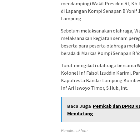
mendampingi Wakil Presiden RI, Kh. 
di Lapangan Kompi Senapan B Yonif 
Lampung.
Sebelum melaksanakan olahraga, Wak
melaksanakan kegiatan senam pereg
beserta para peserta olahraga melak
berada di Markas Kompi Senapan B Y
Turut mengikuti olahraga bersama Wa
Kolonel Inf Faisol Izuddin Karimi, P
Kapolresta Bandar Lampung Kombes P
Inf Ari Iswoyo Timor, S.Hub.,Int.
Baca Juga
Pemkab dan DPRD Kar
Mendatang
Penulis: cikhan