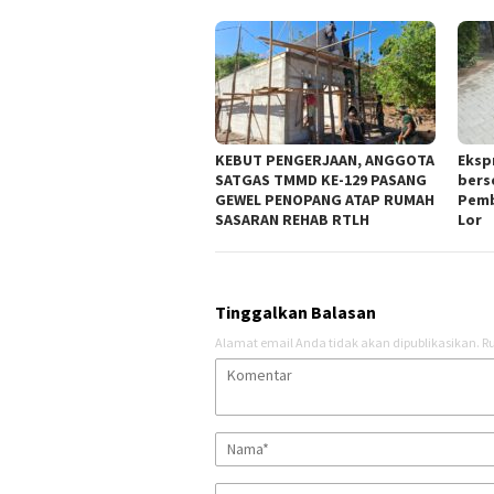
KEBUT PENGERJAAN, ANGGOTA
Eksp
SATGAS TMMD KE-129 PASANG
bers
GEWEL PENOPANG ATAP RUMAH
Pemb
SASARAN REHAB RTLH
Lor
Tinggalkan Balasan
Alamat email Anda tidak akan dipublikasikan.
Ru