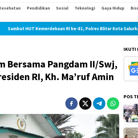
Kesehatan
Pendidikan
Sosial
Teknologi
Gaya Hidup
Bis
 Kemerdekaan RI ke-81, Polres Blitar Kota Salurkan Beras dal
IKUTI
m Bersama Pangdam II/Swj,
esiden RI, Kh. Ma’ruf Amin
POS T