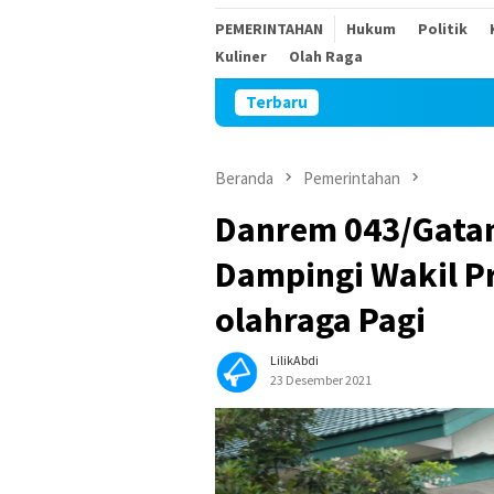
PEMERINTAHAN
Hukum
Politik
Kuliner
Olah Raga
Terbaru
Sambut HUT
Beranda
Pemerintahan
Danrem 043/Gata
Dampingi Wakil Pr
olahraga Pagi
LilikAbdi
23 Desember 2021