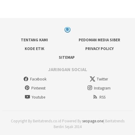
TENTANG KAMI
PEDOMAN MEDIA SIBER
KODE ETIK
PRIVACY POLICY
SITEMAP
JARINGAN SOCIAL
Facebook
Twitter
Pinterest
Instagram
Youtube
RSS
Copyright By Beritatrends.co.id Powered By
seopage.one
| Beritatrends
Berdiri Sejak 2014