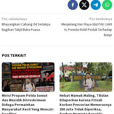
Navigasi
Pos sebelumnya
Pos berikutnya
Bhayangkari Cabang 04 Setukpa
Menjelang Hari Raya Idul Fitri 1443
pos
Bagikan Takjil Buka Puasa
H, Pemda Rohil Peduli Terhadap
Banjir
POS TERKAIT
Miris! Propam Polda Sumut
Hebat Mamak Maling, 7 Bulan
dan Wasidik Ditreskrimum
Dilaporkan karena Fitnah
Diduga Permainkan
Korban Pencurian Memerasnya
Masyarakat Kecil Yang Mencari
250 Juta Tidak Diperiksa,
Keadilan
Korban Meminta Kapolda