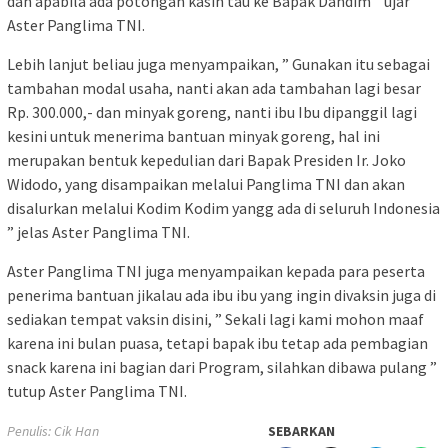
dan apabila ada potongan kasih tau ke Bapak Dandim ” ujar
Aster Panglima TNI.
Lebih lanjut beliau juga menyampaikan, ” Gunakan itu sebagai
tambahan modal usaha, nanti akan ada tambahan lagi besar
Rp. 300.000,- dan minyak goreng, nanti ibu Ibu dipanggil lagi
kesini untuk menerima bantuan minyak goreng, hal ini
merupakan bentuk kepedulian dari Bapak Presiden Ir. Joko
Widodo, yang disampaikan melalui Panglima TNI dan akan
disalurkan melalui Kodim Kodim yangg ada di seluruh Indonesia
” jelas Aster Panglima TNI.
Aster Panglima TNI juga menyampaikan kepada para peserta
penerima bantuan jikalau ada ibu ibu yang ingin divaksin juga di
sediakan tempat vaksin disini, ” Sekali lagi kami mohon maaf
karena ini bulan puasa, tetapi bapak ibu tetap ada pembagian
snack karena ini bagian dari Program, silahkan dibawa pulang ”
tutup Aster Panglima TNI.
Penulis: Cik Han
SEBARKAN