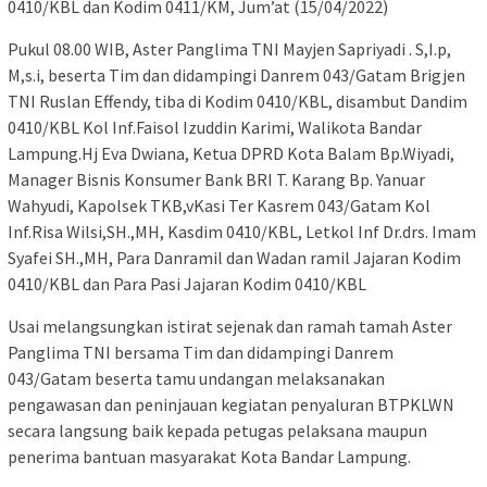
0410/KBL dan Kodim 0411/KM, Jum’at (15/04/2022)
Pukul 08.00 WIB, Aster Panglima TNI Mayjen Sapriyadi . S,I.p,
M,s.i, beserta Tim dan didampingi Danrem 043/Gatam Brigjen
TNI Ruslan Effendy, tiba di Kodim 0410/KBL, disambut Dandim
0410/KBL Kol Inf.Faisol Izuddin Karimi, Walikota Bandar
Lampung.Hj Eva Dwiana, Ketua DPRD Kota Balam Bp.Wiyadi,
Manager Bisnis Konsumer Bank BRI T. Karang Bp. Yanuar
Wahyudi, Kapolsek TKB,vKasi Ter Kasrem 043/Gatam Kol
Inf.Risa Wilsi,SH.,MH, Kasdim 0410/KBL, Letkol Inf Dr.drs. Imam
Syafei SH.,MH, Para Danramil dan Wadan ramil Jajaran Kodim
0410/KBL dan Para Pasi Jajaran Kodim 0410/KBL
Usai melangsungkan istirat sejenak dan ramah tamah Aster
Panglima TNI bersama Tim dan didampingi Danrem
043/Gatam beserta tamu undangan melaksanakan
pengawasan dan peninjauan kegiatan penyaluran BTPKLWN
secara langsung baik kepada petugas pelaksana maupun
penerima bantuan masyarakat Kota Bandar Lampung.