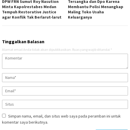
DPW FRN Sumut Roy Nasution
Tersangka dan Dpo Karena
Minta Kapolrestabes Medan
Membantu Polisi Menangkap
Tempuh Restorative Justice
Maling Toko Usaha
agar Konflik Tak Berlarut-larut
Keluarganya
Tinggalkan Balasan
Alamat email Anda tidak akan dipublikasikan.
Ruas yang wajib ditandai
*
Simpan nama, email, dan situs web saya pada peramban ini untuk
komentar saya berikutnya.