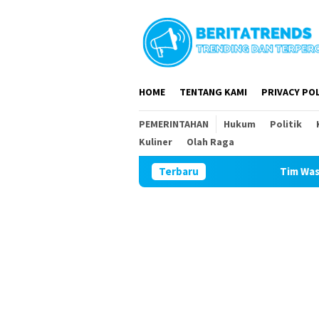
Loncat
ke
konten
HOME
TENTANG KAMI
PRIVACY POL
PEMERINTAHAN
Hukum
Politik
Kuliner
Olah Raga
Terbaru
Tim Wasev Mabesad Kunjung