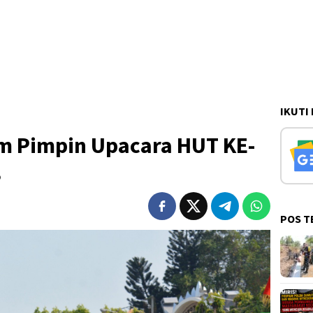
IKUTI
m Pimpin Upacara HUT KE-
3
POS T