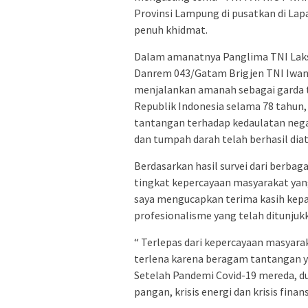
Provinsi Lampung di pusatkan di La
penuh khidmat.
Dalam amanatnya Panglima TNI Laksa
Danrem 043/Gatam Brigjen TNI Iwan 
menjalankan amanah sebagai garda t
Republik Indonesia selama 78 tahun
tantangan terhadap kedaulatan nega
dan tumpah darah telah berhasil diat
Berdasarkan hasil survei dari berbag
tingkat kepercayaan masyarakat yang 
saya mengucapkan terima kasih kepada
profesionalisme yang telah ditunjukk
“ Terlepas dari kepercayaan masyarak
terlena karena beragam tantangan ya
Setelah Pandemi Covid-19 mereda, dun
pangan, krisis energi dan krisis finan