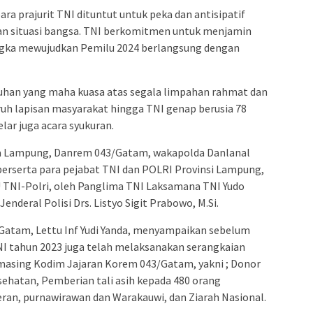
ara prajurit TNI dituntut untuk peka dan antisipatif
n situasi bangsa. TNI berkomitmen untuk menjamin
gka mewujudkan Pemilu 2024 berlangsung dengan
Tuhan yang maha kuasa atas segala limpahan rahmat dan
uruh lapisan masyarakat hingga TNI genap berusia 78
lar juga acara syukuran.
a Lampung, Danrem 043/Gatam, wakapolda Danlanal
rserta para pejabat TNI dan POLRI Provinsi Lampung,
NI-Polri, oleh Panglima TNI Laksamana TNI Yudo
Jenderal Polisi Drs. Listyo Sigit Prabowo, M.Si.
Gatam, Lettu Inf Yudi Yanda, menyampaikan sebelum
TNI tahun 2023 juga telah melaksanakan serangkaian
-masing Kodim Jajaran Korem 043/Gatam, yakni ; Donor
ehatan, Pemberian tali asih kepada 480 orang
eran, purnawirawan dan Warakauwi, dan Ziarah Nasional.