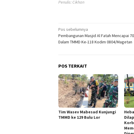
Penulis: Cikhan
Navigasi
Pos sebelumnya
Pembangunan Masjid Al Fatah Mencapai 7
pos
Dalam TMMD Ke-118 Kodim 0804/Magetan
POS TERKAIT
Tim Wasev Mabesad Kunjungi
Heba
TMMD ke 129 Bulu Lor
Dila
Korb
Meme
Dipe