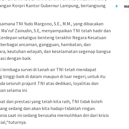
pangan Korpri Kantor Gubernur Lampung, berlangsung
MA
mana TNI Yudo Margono, S.E., M.M., yang dibacakan
Ma’ruf Zainudin, S.E, menyampaikan TNI telah hadir dan
erdepan sekaligus benteng terakhir Negara Kesatuan
, berbagai ancaman, gangguan, hambatan, dan
ra, keutuhan wilayah, dan keselamatan segenap bangsa
asi dengan baik.
ai lembaga survei di tanah air TNI telah mendapat
tinggi baik di dalam maupun di luar negeri, untuk itu
 seluruh prajurit TNI atas dedikasi, loyalitas dan
an selama ini.
at dan prestasi yang telah kita raih, TNI tidak boleh
ng sedang dan akan kita hadapi tidaklah ringan.
ia saat ini sedang berusaha memulihkan diri dari krisis
sial,“tuturnya.