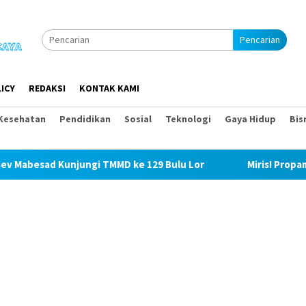
Pencarian
ICY
REDAKSI
KONTAK KAMI
Kesehatan
Pendidikan
Sosial
Teknologi
Gaya Hidup
Bis
i TMMD ke 129 Bulu Lor
Miris! Propam Polda Sumut dan W