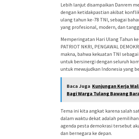
Lebih lanjut disampaikan Danrem men
dengan ketidakpastian akibat konfli
ulang tahun ke-78 TNI, sebagai bah
yang profesional, modern, dan tangg
Memperingatan Hari Ulang Tahun ke-
PATRIOT NKRI, PENGAWAL DEMOKRA
makna, bahwa kekuatan TNI sebaga
untuk bersinergi dengan seluruh k
untuk mewujudkan Indonesia yang ber
Baca Juga
Kunjungan Kerja Wa
Bagi Warga Tulang Bawang Bar
Tema ini kita angkat karena salah s
dalam waktu dekat adalah pemilihan
agenda pesta demokrasi tersebut a
dan bernegara ke depan.