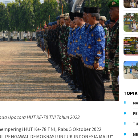
TOPIK
MA
PE
ada Upacara HUT KE-78 TNI Tahun 2023
TU
emperingi HUT Ke-78 TNI, Rabu 5 Oktober 2022
ME
RI, PENGAWAL DEMOKRASI UNTUK INDONESIA MAJU”,