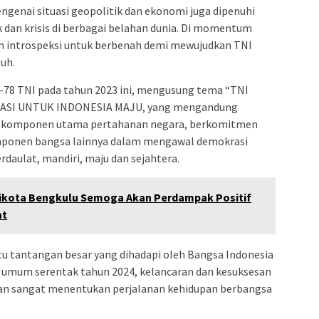
genai situasi geopolitik dan ekonomi juga dipenuhi
k dan krisis di berbagai belahan dunia. Di momentum
an introspeksi untuk berbenah demi mewujudkan TNI
uh.
78 TNI pada tahun 2023 ini, mengusung tema “TNI
SI UNTUK INDONESIA MAJU, yang mengandung
i komponen utama pertahanan negara, berkomitmen
omponen bangsa lainnya dalam mengawal demokrasi
daulat, mandiri, maju dan sejahtera.
likota Bengkulu Semoga Akan Perdampak Positif
at
atu tantangan besar yang dihadapi oleh Bangsa Indonesia
 umum serentak tahun 2024, kelancaran dan kesuksesan
kan sangat menentukan perjalanan kehidupan berbangsa