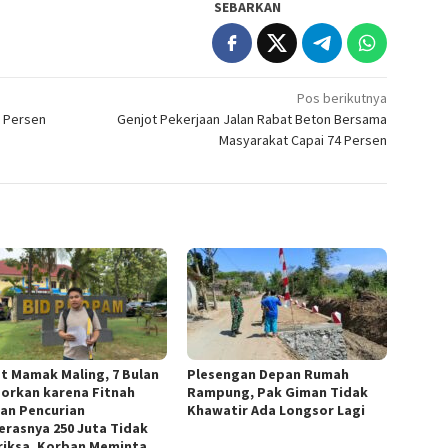
SEBARKAN
Pos berikutnya
0 Persen
Genjot Pekerjaan Jalan Rabat Beton Bersama
Masyarakat Capai 74 Persen
t Mamak Maling, 7 Bulan
Plesengan Depan Rumah
porkan karena Fitnah
Rampung, Pak Giman Tidak
an Pencurian
Khawatir Ada Longsor Lagi
rasnya 250 Juta Tidak
riksa, Korban Meminta