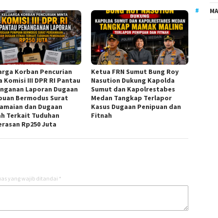
MA
arga Korban Pencurian
Ketua FRN Sumut Bung Roy
a Komisi III DPR RI Pantau
Nasution Dukung Kapolda
nganan Laporan Dugaan
Sumut dan Kapolrestabes
puan Bermodus Surat
Medan Tangkap Terlapor
amaian dan Dugaan
Kasus Dugaan Penipuan dan
ah Terkait Tuduhan
Fitnah
rasan Rp250 Juta
as yang wajib ditandai
*