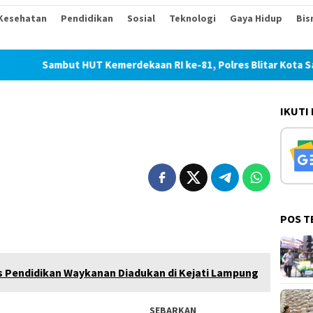
Kesehatan
Pendidikan
Sosial
Teknologi
Gaya Hidup
Bis
Sambut HUT Kemerdekaan RI ke-81, Polres Blitar Kota Salurkan 
IKUTI
POS T
 Pendidikan Waykanan Diadukan di Kejati Lampung
SEBARKAN