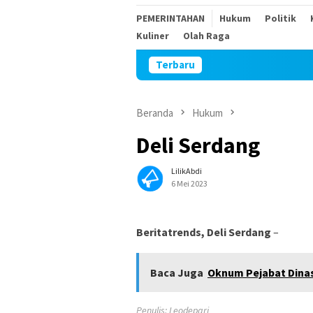
PEMERINTAHAN
Hukum
Politik
Kuliner
Olah Raga
Terbaru
Beranda
Hukum
Deli Serdang
LilikAbdi
6 Mei 2023
Beritatrends, Deli Serdang
–
Baca Juga
Oknum Pejabat Dinas
Penulis: Leodepari