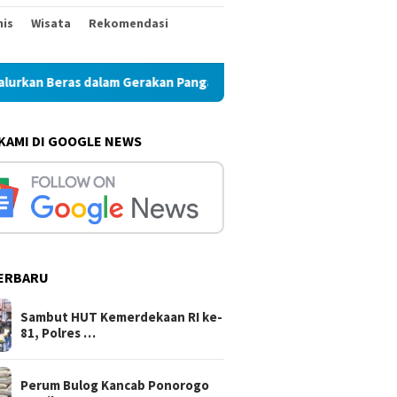
nis
Wisata
Rekomendasi
Beras dalam Gerakan Pangan Murah
Perum Bulog Kancab P
 KAMI DI GOOGLE NEWS
ERBARU
Sambut HUT Kemerdekaan RI ke-
81, Polres …
Perum Bulog Kancab Ponorogo