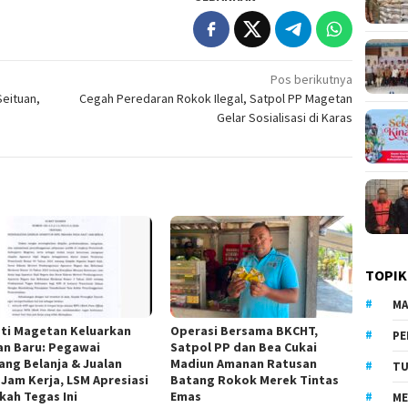
Pos berikutnya
Seituan,
Cegah Peredaran Rokok Ilegal, Satpol PP Magetan
Gelar Sosialisasi di Karas
TOPIK
MA
ti Magetan Keluarkan
Operasi Bersama BKCHT,
PE
an Baru: Pegawai
Satpol PP dan Bea Cukai
rang Belanja & Jualan
Madiun Amanan Ratusan
TU
 Jam Kerja, LSM Apresiasi
Batang Rokok Merek Tintas
kah Tegas Ini
Emas
ME