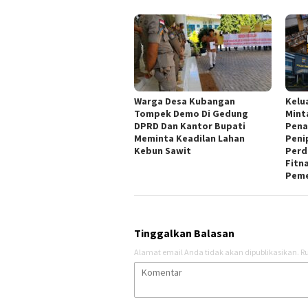
Warga Desa Kubangan
Kelu
Tompek Demo Di Gedung
Mint
DPRD Dan Kantor Bupati
Pena
Meminta Keadilan Lahan
Peni
Kebun Sawit
Perd
Fitn
Peme
Tinggalkan Balasan
Alamat email Anda tidak akan dipublikasikan.
Ru