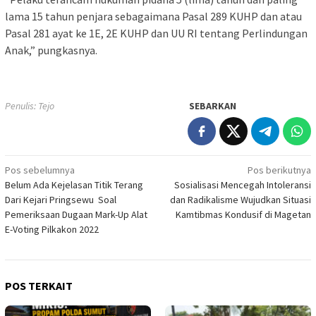
lama 15 tahun penjara sebagaimana Pasal 289 KUHP dan atau
Pasal 281 ayat ke 1E, 2E KUHP dan UU RI tentang Perlindungan
Anak,” pungkasnya.
Penulis: Tejo
SEBARKAN
Navigasi
Pos sebelumnya
Pos berikutnya
Belum Ada Kejelasan Titik Terang
Sosialisasi Mencegah Intoleransi
pos
Dari Kejari Pringsewu Soal
dan Radikalisme Wujudkan Situasi
Pemeriksaan Dugaan Mark-Up Alat
Kamtibmas Kondusif di Magetan
E-Voting Pilkakon 2022
POS TERKAIT