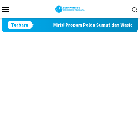
Loncat
Menu
ke
Mobile
konten
lu Lor
Terbaru
Miris! Propam Polda Sumut dan Wasidik Ditreskrim