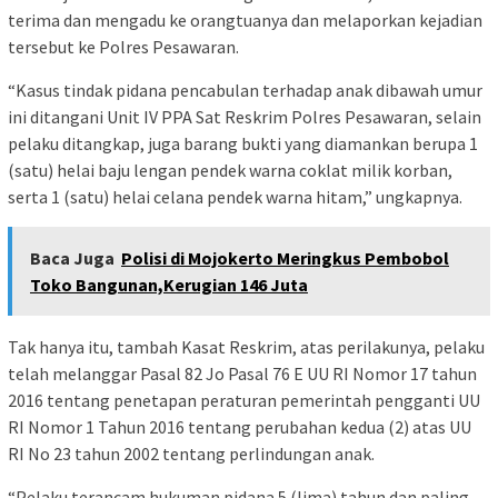
terima dan mengadu ke orangtuanya dan melaporkan kejadian
tersebut ke Polres Pesawaran.
“Kasus tindak pidana pencabulan terhadap anak dibawah umur
ini ditangani Unit IV PPA Sat Reskrim Polres Pesawaran, selain
pelaku ditangkap, juga barang bukti yang diamankan berupa 1
(satu) helai baju lengan pendek warna coklat milik korban,
serta 1 (satu) helai celana pendek warna hitam,” ungkapnya.
Baca Juga
Polisi di Mojokerto Meringkus Pembobol
Toko Bangunan,Kerugian 146 Juta
Tak hanya itu, tambah Kasat Reskrim, atas perilakunya, pelaku
telah melanggar Pasal 82 Jo Pasal 76 E UU RI Nomor 17 tahun
2016 tentang penetapan peraturan pemerintah pengganti UU
RI Nomor 1 Tahun 2016 tentang perubahan kedua (2) atas UU
RI No 23 tahun 2002 tentang perlindungan anak.
“Pelaku terancam hukuman pidana 5 (lima) tahun dan paling