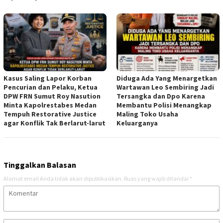
Kasus Saling Lapor Korban
Diduga Ada Yang Menargetkan
Pencurian dan Pelaku, Ketua
Wartawan Leo Sembiring Jadi
DPW FRN Sumut Roy Nasution
Tersangka dan Dpo Karena
Minta Kapolrestabes Medan
Membantu Polisi Menangkap
Tempuh Restorative Justice
Maling Toko Usaha
agar Konflik Tak Berlarut-larut
Keluarganya
Tinggalkan Balasan
Alamat email Anda tidak akan dipublikasikan.
Ruas yang wajib ditandai
*