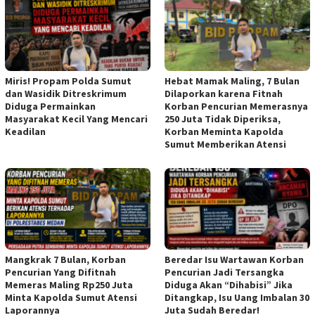
Miris! Propam Polda Sumut
Hebat Mamak Maling, 7 Bulan
dan Wasidik Ditreskrimum
Dilaporkan karena Fitnah
Diduga Permainkan
Korban Pencurian Memerasnya
Masyarakat Kecil Yang Mencari
250 Juta Tidak Diperiksa,
Keadilan
Korban Meminta Kapolda
Sumut Memberikan Atensi
Mangkrak 7 Bulan, Korban
Beredar Isu Wartawan Korban
Pencurian Yang Difitnah
Pencurian Jadi Tersangka
Memeras Maling Rp250 Juta
Diduga Akan “Dihabisi” Jika
Minta Kapolda Sumut Atensi
Ditangkap, Isu Uang Imbalan 30
Laporannya
Juta Sudah Beredar!