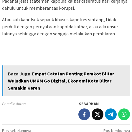
Padahal jelas statemen kapolda kalbar di seratus hari kerjanya
dahulu untuk memberantas korupsi.
Atau kah kapolsek sepauk khusus kapolres sintang, tidak
perduli dengan pernyataan kapolda kalbar, atau ada unsur
lainnya sehingga dengan sengaja melakukan pembiaran
Baca Juga
Empat Catatan Penting Pemkot Blitar
Wujudkan UMKM Go Digital, Ekonomi Kota Blitar
Semakin Keren
Penulis: Anton
SEBARKAN
Navigasi
Pos sebelumnya
Pos berikutnya