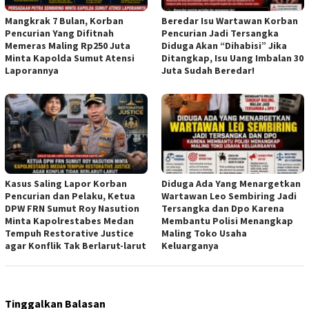
Mangkrak 7 Bulan, Korban
Beredar Isu Wartawan Korban
Pencurian Yang Difitnah
Pencurian Jadi Tersangka
Memeras Maling Rp250 Juta
Diduga Akan “Dihabisi” Jika
Minta Kapolda Sumut Atensi
Ditangkap, Isu Uang Imbalan 30
Laporannya
Juta Sudah Beredar!
Kasus Saling Lapor Korban
Diduga Ada Yang Menargetkan
Pencurian dan Pelaku, Ketua
Wartawan Leo Sembiring Jadi
DPW FRN Sumut Roy Nasution
Tersangka dan Dpo Karena
Minta Kapolrestabes Medan
Membantu Polisi Menangkap
Tempuh Restorative Justice
Maling Toko Usaha
agar Konflik Tak Berlarut-larut
Keluarganya
Tinggalkan Balasan