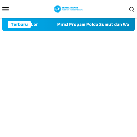
Loncat
Menu
ke
Mobile
konten
9 Bulu Lor
Terbaru
Miris! Propam Polda Sumut dan Wasidik Ditres