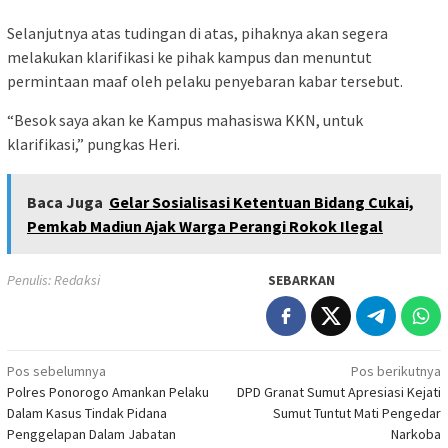
Selanjutnya atas tudingan di atas, pihaknya akan segera
melakukan klarifikasi ke pihak kampus dan menuntut
permintaan maaf oleh pelaku penyebaran kabar tersebut.
“Besok saya akan ke Kampus mahasiswa KKN, untuk
klarifikasi,” pungkas Heri.
Baca Juga
Gelar Sosialisasi Ketentuan Bidang Cukai,
Pemkab Madiun Ajak Warga Perangi Rokok Ilegal
Penulis: Redaksi
SEBARKAN
Navigasi
Pos sebelumnya
Pos berikutnya
Polres Ponorogo Amankan Pelaku
DPD Granat Sumut Apresiasi Kejati
pos
Dalam Kasus Tindak Pidana
Sumut Tuntut Mati Pengedar
Penggelapan Dalam Jabatan
Narkoba