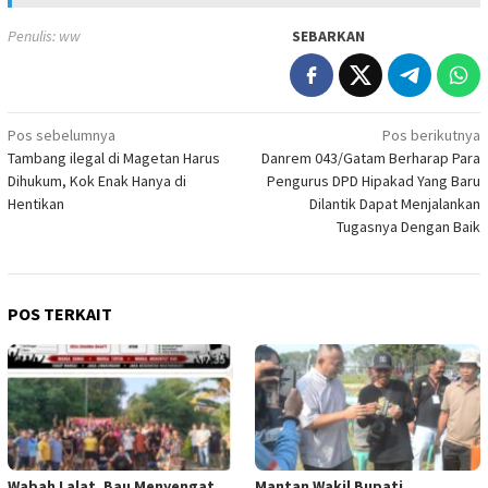
Penulis: ww
SEBARKAN
Navigasi
Pos sebelumnya
Pos berikutnya
Tambang ilegal di Magetan Harus
Danrem 043/Gatam Berharap Para
pos
Dihukum, Kok Enak Hanya di
Pengurus DPD Hipakad Yang Baru
Hentikan
Dilantik Dapat Menjalankan
Tugasnya Dengan Baik
POS TERKAIT
Wabah Lalat, Bau Menyengat,
Mantan Wakil Bupati