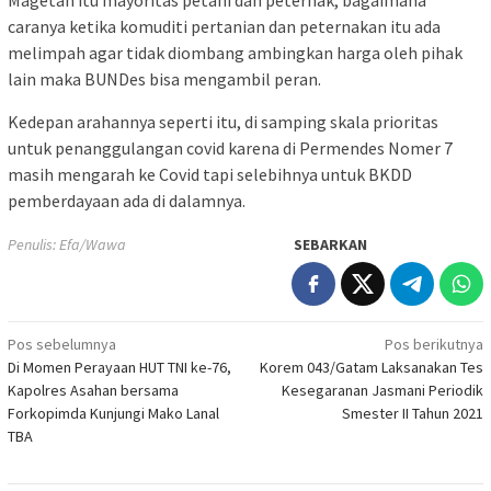
Magetan itu mayoritas petani dan peternak, bagaimana
caranya ketika komuditi pertanian dan peternakan itu ada
melimpah agar tidak diombang ambingkan harga oleh pihak
lain maka BUNDes bisa mengambil peran.
Kedepan arahannya seperti itu, di samping skala prioritas
untuk penanggulangan covid karena di Permendes Nomer 7
masih mengarah ke Covid tapi selebihnya untuk BKDD
pemberdayaan ada di dalamnya.
Penulis: Efa/Wawa
SEBARKAN
Navigasi
Pos sebelumnya
Pos berikutnya
Di Momen Perayaan HUT TNI ke-76,
Korem 043/Gatam Laksanakan Tes
pos
Kapolres Asahan bersama
Kesegaranan Jasmani Periodik
Forkopimda Kunjungi Mako Lanal
Smester II Tahun 2021
TBA