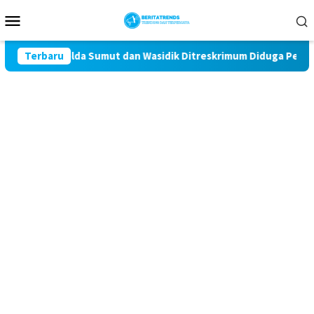
Loncat
Menu
ke
Mobile
konten
opam Polda Sumut dan Wasidik Ditreskrimum Diduga Permainkan Ma
Terbaru