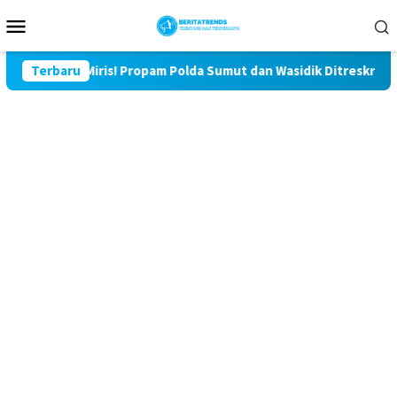
Loncat
Menu
ke
Mobile
konten
Miris! Propam Polda Sumut dan Wasidik Ditreskrimum Diduga 
Terbaru