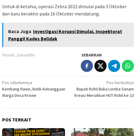
Untuk di ketahui, operasi Zebra 2022 dimulai pada 3 Oktober
dan baru berakhir pada 16 Oktober mendatang.
Baca Juga
Investigasi Korupsi Dimulai, Inspektorat
Panggil Kades Belidak
Penulis: Zaenuddin
SEBARKAN
Navigasi
Pos sebelumnya
Pos berikutnya
Kembang Rawe, Batik Kebanggaan
Bupati Rohil Buka Lomba Senam
pos
Warga Desa Krowe
Kreasi Meriahkan HUT Rohil ke-23
POS TERKAIT