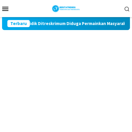
Loncat
Menu
ke
Mobile
konten
n Wasidik Ditreskrimum Diduga Permainkan Masyarakat Kecil Yang
Terbaru