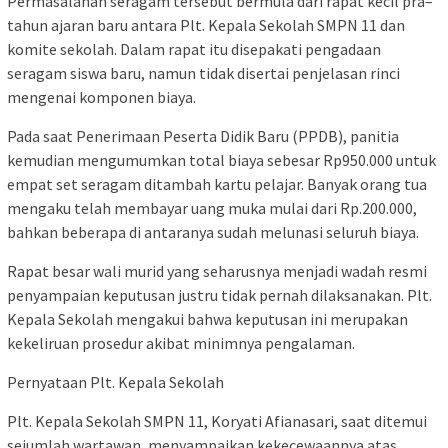
Permasalahan seragam tersebut bermula dari rapat kecil pra–
tahun ajaran baru antara Plt. Kepala Sekolah SMPN 11 dan
komite sekolah. Dalam rapat itu disepakati pengadaan
seragam siswa baru, namun tidak disertai penjelasan rinci
mengenai komponen biaya.
Pada saat Penerimaan Peserta Didik Baru (PPDB), panitia
kemudian mengumumkan total biaya sebesar Rp950.000 untuk
empat set seragam ditambah kartu pelajar. Banyak orang tua
mengaku telah membayar uang muka mulai dari Rp.200.000,
bahkan beberapa di antaranya sudah melunasi seluruh biaya.
Rapat besar wali murid yang seharusnya menjadi wadah resmi
penyampaian keputusan justru tidak pernah dilaksanakan. Plt.
Kepala Sekolah mengakui bahwa keputusan ini merupakan
kekeliruan prosedur akibat minimnya pengalaman.
Pernyataan Plt. Kepala Sekolah
Plt. Kepala Sekolah SMPN 11, Koryati Afianasari, saat ditemui
sejumlah wartawan, menyampaikan kekecewaannya atas