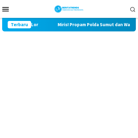
Loncat
Menu
ke
Mobile
konten
29 Bulu Lor
Terbaru
Miris! Propam Polda Sumut dan Wasidik Ditr