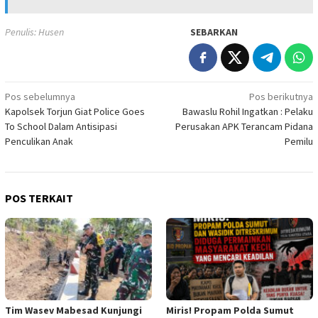
Penulis: Husen
SEBARKAN
Navigasi
Pos sebelumnya
Pos berikutnya
Kapolsek Torjun Giat Police Goes
Bawaslu Rohil Ingatkan : Pelaku
pos
To School Dalam Antisipasi
Perusakan APK Terancam Pidana
Penculikan Anak
Pemilu
POS TERKAIT
Tim Wasev Mabesad Kunjungi
Miris! Propam Polda Sumut