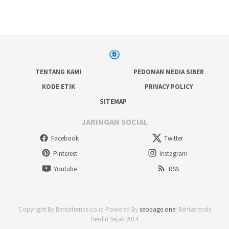
TENTANG KAMI
PEDOMAN MEDIA SIBER
KODE ETIK
PRIVACY POLICY
SITEMAP
JARINGAN SOCIAL
Facebook
Twitter
Pinterest
Instagram
Youtube
RSS
Copyright By Beritatrends.co.id Powered By
seopage.one
| Beritatrends
Berdiri Sejak 2014