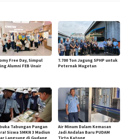
omy Free Day, Simpul
7.700 Ton Jagung SPHP untuk
ring Alumni FEB Unair
Peternak Magetan
uka Tabungan Pangan
Air Minum Dalam Kemasan
ra! Siswa SMKN 3 Madiun
Jadi Andalan Baru PUDAM
jar Langsung di Gudang
Tirto Katong