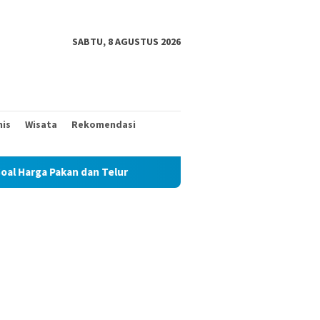
SABTU, 8 AGUSTUS 2026
nis
Wisata
Rekomendasi
n Telur
TAK MAU KALAH DENGAN YANG MUDA, TIGA KAKE