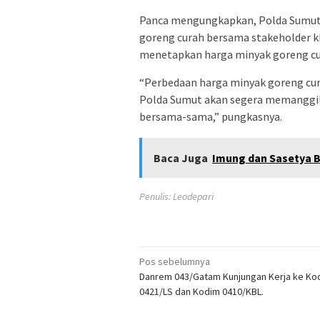
Panca mengungkapkan, Polda Sumut
goreng curah bersama stakeholder k
menetapkan harga minyak goreng cur
“Perbedaan harga minyak goreng cur
Polda Sumut akan segera memanggil
bersama-sama,” pungkasnya.
Baca Juga
Imung dan Sasetya B
Penulis: Leodepari
Navigasi
Pos sebelumnya
Danrem 043/Gatam Kunjungan Kerja ke Ko
pos
0421/LS dan Kodim 0410/KBL.