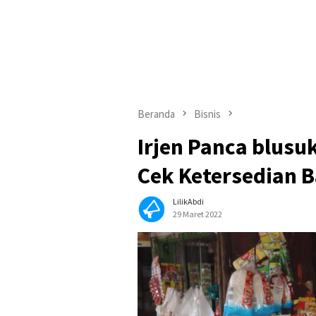
Beranda
Bisnis
Irjen Panca blus
Cek Ketersedian 
LilikAbdi
29 Maret 2022