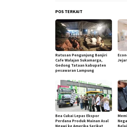
POS TERKAIT
Ratusan Pengunjung Banjiri
Econ
Cafe Walajan Sukamarga,
Jeja
Gedong Tataan kabupaten
pesawaran Lampung
Bea Cukai Lepas Ekspor
Memb
Perdana Produk Mainan Asal
Nega
Ngawi ke Amerika Serikat
Bela