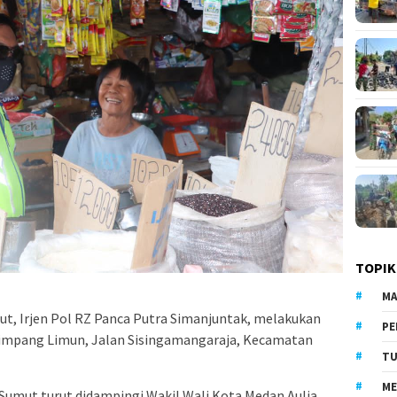
TOPIK
MA
t, Irjen Pol RZ Panca Putra Simanjuntak, melakukan
PE
 Simpang Limun, Jalan Sisingamangaraja, Kecamatan
TU
ME
Sumut turut didampingi Wakil Wali Kota Medan Aulia