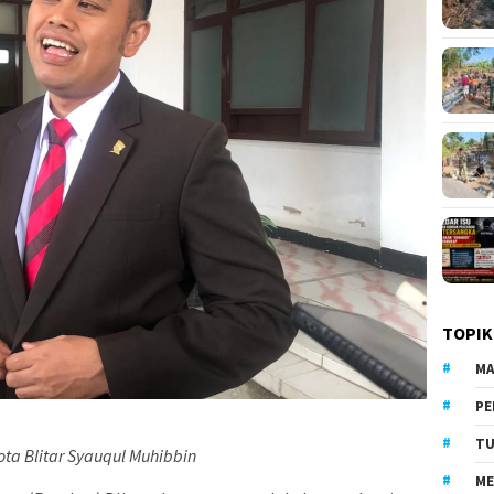
TOPIK
MA
PE
TU
ota Blitar Syauqul Muhibbin
ME