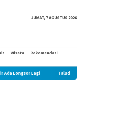
JUMAT, 7 AGUSTUS 2026
nis
Wisata
Rekomendasi
agi
Talud Rampung, Satgas TMMD 129 Fokus Ratakan Tan