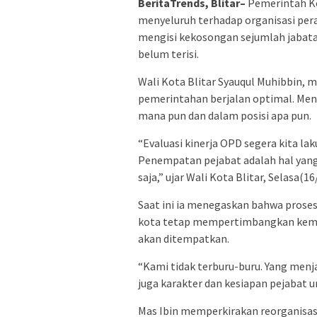
BeritaTrends, Blitar–
Pemerintah Ko
menyeluruh terhadap organisasi pera
mengisi kekosongan sejumlah jabatan
belum terisi.
Wali Kota Blitar Syauqul Muhibbin, 
pemerintahan berjalan optimal. Menu
mana pun dan dalam posisi apa pun.
“Evaluasi kinerja OPD segera kita la
Penempatan pejabat adalah hal yang
saja,” ujar Wali Kota Blitar, Selasa(16
Saat ini ia menegaskan bahwa proses
kota tetap mempertimbangkan kema
akan ditempatkan.
“Kami tidak terburu-buru. Yang men
juga karakter dan kesiapan pejabat
Mas Ibin memperkirakan reorganisasi