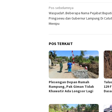
Navigasi
Pos sebelumnya
Waspada!!..Beberapa Nama Pejabat Bupati
pos
Pringsewu dan Gubernur Lampung Di Catut
Menipu
POS TERKAIT
Plesengan Depan Rumah
Talu
Rampung, Pak Giman Tidak
129 
Khawatir Ada Longsor Lagi
Dasa