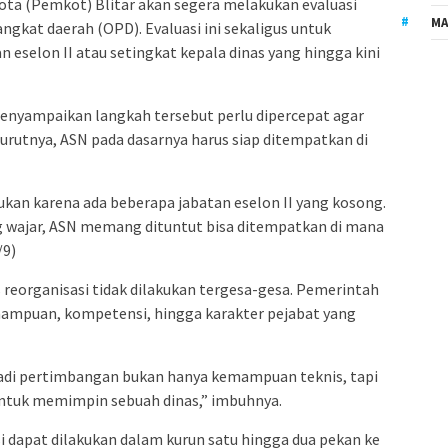
ta (Pemkot) Blitar akan segera melakukan evaluasi
MA
ngkat daerah (OPD). Evaluasi ini sekaligus untuk
 eselon II atau setingkat kepala dinas yang hingga kini
menyampaikan langkah tersebut perlu dipercepat agar
rutnya, ASN pada dasarnya harus siap ditempatkan di
kukan karena ada beberapa jabatan eselon II yang kosong.
 wajar, ASN memang dituntut bisa ditempatkan di mana
/9)
 reorganisasi tidak dilakukan tergesa-gesa. Pemerintah
mpuan, kompetensi, hingga karakter pejabat yang
jadi pertimbangan bukan hanya kemampuan teknis, tapi
 untuk memimpin sebuah dinas,” imbuhnya.
 dapat dilakukan dalam kurun satu hingga dua pekan ke