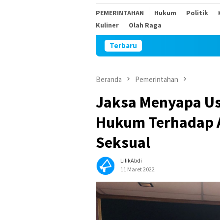
PEMERINTAHAN
Hukum
Politik
Kuliner
Olah Raga
Terbaru
Sambut HUT Kemerde
Beranda
Pemerintahan
Jaksa Menyapa Us
Hukum Terhadap 
Seksual
LilikAbdi
11 Maret 2022