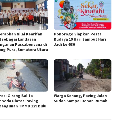
Terapkan Nilai Kearifan
Ponorogo Siapkan Pesta
l sebagai Landasan
Budaya 19 Hari Sambut Hari
nganan Pascabencana di
Jadi ke-530
ung Pura, Sumatera Utara
resi Girang Balita
Warga Senang, Paving Jalan
epeda Diatas Paving
Sudah Sampai Depan Rumah
angunan TMMD 129 Bulu