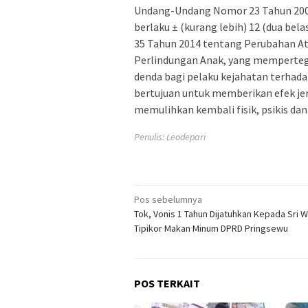
Undang-Undang Nomor 23 Tahun 2002
berlaku ± (kurang lebih) 12 (dua b
35 Tahun 2014 tentang Perubahan A
Perlindungan Anak, yang memperteg
denda bagi pelaku kejahatan terhad
bertujuan untuk memberikan efek je
memulihkan kembali fisik, psikis dan 
Penulis: Leodepari
Navigasi
Pos sebelumnya
Tok, Vonis 1 Tahun Dijatuhkan Kepada Sri 
pos
Tipikor Makan Minum DPRD Pringsewu
POS TERKAIT