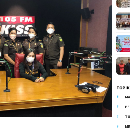
TOPIK
MA
PE
TU
ME