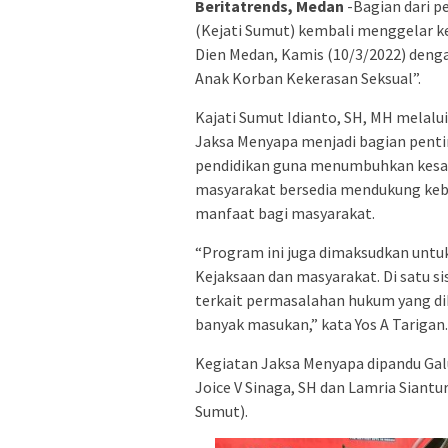
Beritatrends, Medan
-Bagian dari p
(Kejati Sumut) kembali menggelar ke
Dien Medan, Kamis (10/3/2022) den
Anak Korban Kekerasan Seksual”.
Kajati Sumut Idianto, SH, MH melalu
Jaksa Menyapa menjadi bagian pent
pendidikan guna menumbuhkan kesada
masyarakat bersedia mendukung keb
manfaat bagi masyarakat.
“Program ini juga dimaksudkan untuk
Kejaksaan dan masyarakat. Di satu s
terkait permasalahan hukum yang dih
banyak masukan,” kata Yos A Tarigan.
Kegiatan Jaksa Menyapa dipandu Gal
Joice V Sinaga, SH dan Lamria Siantur
Sumut).