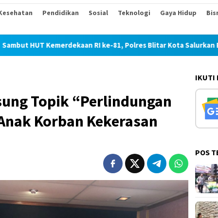
Kesehatan
Pendidikan
Sosial
Teknologi
Gaya Hidup
Bis
kaan RI ke-81, Polres Blitar Kota Salurkan Beras dalam Geraka
IKUTI
ung Topik “Perlindungan
Anak Korban Kekerasan
POS T