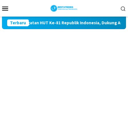
Loncat
Menu
ke
Mobile
konten
 Peringatan HUT Ke-81 Republik Indonesia, Dukung Asri dan d
Terbaru