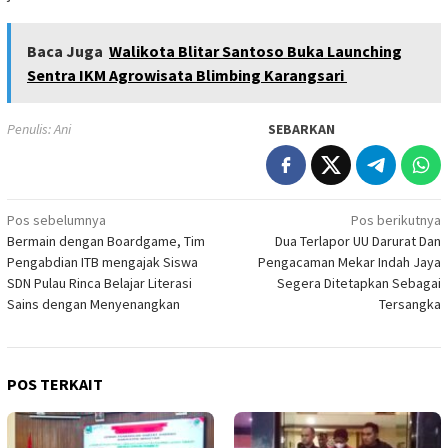
Baca Juga
Walikota Blitar Santoso Buka Launching
Sentra IKM Agrowisata Blimbing Karangsari
Penulis: Ani
SEBARKAN
Navigasi
Pos sebelumnya
Pos berikutnya
Bermain dengan Boardgame, Tim
Dua Terlapor UU Darurat Dan
pos
Pengabdian ITB mengajak Siswa
Pengacaman Mekar Indah Jaya
SDN Pulau Rinca Belajar Literasi
Segera Ditetapkan Sebagai
Sains dengan Menyenangkan
Tersangka
POS TERKAIT