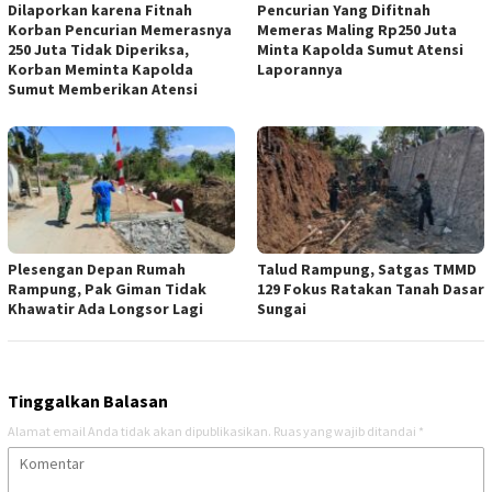
Dilaporkan karena Fitnah
Pencurian Yang Difitnah
Korban Pencurian Memerasnya
Memeras Maling Rp250 Juta
250 Juta Tidak Diperiksa,
Minta Kapolda Sumut Atensi
Korban Meminta Kapolda
Laporannya
Sumut Memberikan Atensi
Plesengan Depan Rumah
Talud Rampung, Satgas TMMD
Rampung, Pak Giman Tidak
129 Fokus Ratakan Tanah Dasar
Khawatir Ada Longsor Lagi
Sungai
Tinggalkan Balasan
Alamat email Anda tidak akan dipublikasikan.
Ruas yang wajib ditandai
*