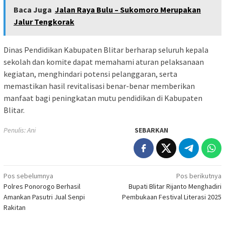
Baca Juga
Jalan Raya Bulu – Sukomoro Merupakan
Jalur Tengkorak
Dinas Pendidikan Kabupaten Blitar berharap seluruh kepala
sekolah dan komite dapat memahami aturan pelaksanaan
kegiatan, menghindari potensi pelanggaran, serta
memastikan hasil revitalisasi benar-benar memberikan
manfaat bagi peningkatan mutu pendidikan di Kabupaten
Blitar.
Penulis: Ani
SEBARKAN
Navigasi
Pos sebelumnya
Pos berikutnya
Polres Ponorogo Berhasil
Bupati Blitar Rijanto Menghadiri
pos
Amankan Pasutri Jual Senpi
Pembukaan Festival Literasi 2025
Rakitan