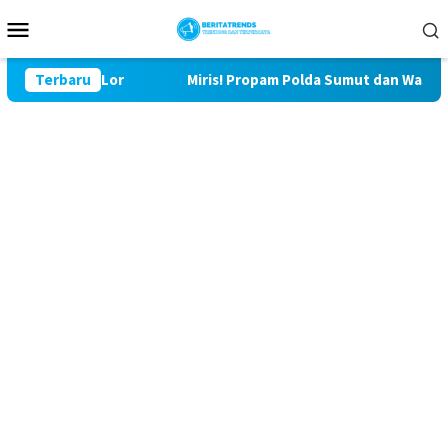
Loncat
Menu
ke
Mobile
konten
 Bulu Lor
Terbaru
Miris! Propam Polda Sumut dan Wasidik Ditres