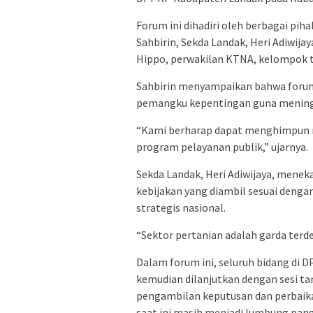
Forum ini dihadiri oleh berbagai pi
Sahbirin, Sekda Landak, Heri Adiwijay
Hippo, perwakilan KTNA, kelompok ta
Sahbirin menyampaikan bahwa forum 
pemangku kepentingan guna meningka
“Kami berharap dapat menghimpun 
program pelayanan publik,” ujarnya.
Sekda Landak, Heri Adiwijaya, mene
kebijakan yang diambil sesuai denga
strategis nasional.
“Sektor pertanian adalah garda terd
Dalam forum ini, seluruh bidang di
kemudian dilanjutkan dengan sesi tan
pengambilan keputusan dan perbaika
saat ini masih menjadi lumbung pan