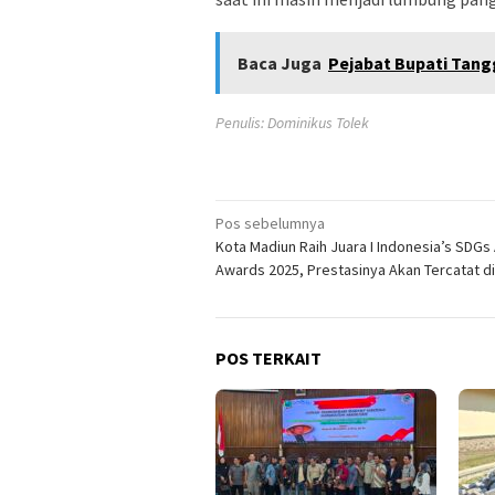
Baca Juga
Pejabat Bupati Tang
Penulis: Dominikus Tolek
Navigasi
Pos sebelumnya
Kota Madiun Raih Juara I Indonesia’s SDGs
pos
Awards 2025, Prestasinya Akan Tercatat d
POS TERKAIT