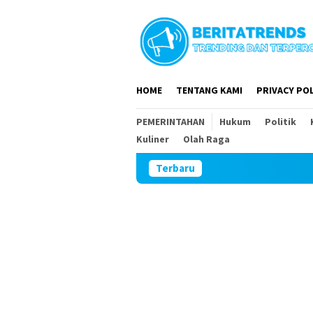
Loncat
ke
konten
HOME
TENTANG KAMI
PRIVACY POL
PEMERINTAHAN
Hukum
Politik
Kuliner
Olah Raga
Terbaru
DPR RI