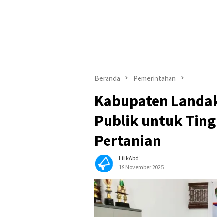
Beranda
Pemerintahan
Kabupaten Landak
Publik untuk Tin
Pertanian
LilikAbdi
19 November 2025