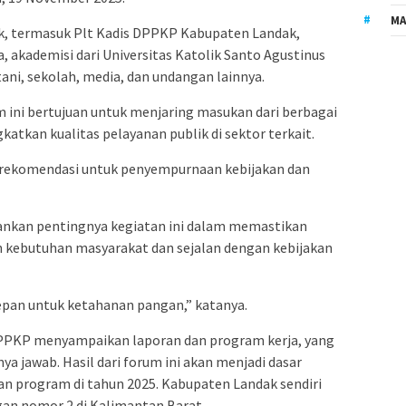
MA
hak, termasuk Plt Kadis DPPKP Kabupaten Landak,
a, akademisi dari Universitas Katolik Santo Agustinus
ni, sekolah, media, dan undangan lainnya.
ini bertujuan untuk menjaring masukan dari berbagai
tkan kualitas pelayanan publik di sektor terkait.
rekomendasi untuk penyempurnaan kebijakan dan
kankan pentingnya kegiatan ini dalam memastikan
n kebutuhan masyarakat dan sejalan dengan kebijakan
epan untuk ketahanan pangan,” katanya.
 DPPKP menyampaikan laporan dan program kerja, yang
ya jawab. Hasil dari forum ini akan menjadi dasar
n program di tahun 2025. Kabupaten Landak sendiri
gan nomor 2 di Kalimantan Barat.