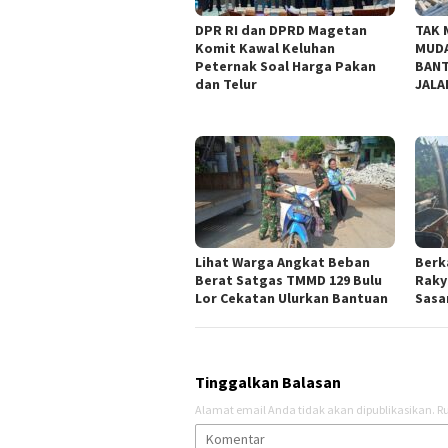
DPR RI dan DPRD Magetan
TAK 
Komit Kawal Keluhan
MUDA
Peternak Soal Harga Pakan
BANT
dan Telur
JALA
Lihat Warga Angkat Beban
Berk
Berat Satgas TMMD 129 Bulu
Raky
Lor Cekatan Ulurkan Bantuan
Sasar
Tinggalkan Balasan
Alamat email Anda tidak akan dipublikasikan.
Ru