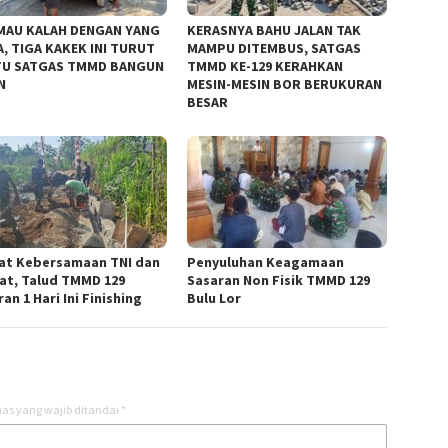
MAU KALAH DENGAN YANG
KERASNYA BAHU JALAN TAK
, TIGA KAKEK INI TURUT
MAMPU DITEMBUS, SATGAS
U SATGAS TMMD BANGUN
TMMD KE-129 KERAHKAN
N
MESIN-MESIN BOR BERUKURAN
BESAR
at Kebersamaan TNI dan
Penyuluhan Keagamaan
at, Talud TMMD 129
Sasaran Non Fisik TMMD 129
an 1 Hari Ini Finishing
Bulu Lor
as yang wajib ditandai
*