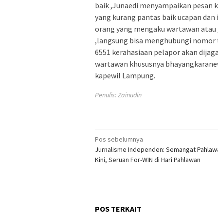
baik ,Junaedi menyampaikan pesan 
yang kurang pantas baik ucapan dan 
orang yang mengaku wartawan atau 
,langsung bisa menghubungi nomor 
6551 kerahasiaan pelapor akan dijag
wartawan khususnya bhayangkarane
kapewil Lampung.
Penulis: Zainudin
Navigasi
Pos sebelumnya
Jurnalisme Independen: Semangat Pahlaw
pos
Kini, Seruan For-WIN di Hari Pahlawan
POS TERKAIT