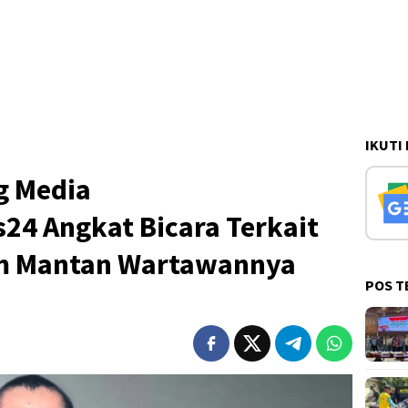
IKUTI
g Media
4 Angkat Bicara Terkait
m Mantan Wartawannya
POS T