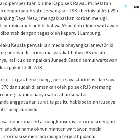
ral dipemberitaan online Kapolsek Rawa Jitu Selatan
MA
engan salah satu tersangka ( TSK ) berinisial AS ( 29 )
Tanjung Raya Mesuji mengakibatkan korban merugi
adi pembicaraan publik bahwa AS adalah oknun wartawan
u dibantah dengan tegas oleh kaperwil Lampung.
 Selaku Kepala perwakilan media bhayangkaranews24.id
g beredar di terima masyarakat bahwa AS masih
a, hal itu disampaikan Junaedi Saat ditemui wartawan
kira pukul 13,00 WIB.
at itu gak benar bang , perlu saya klarifikasi dan saya
SK 378 dan sudah di amankan oleh polsek RJS memang
a naungi namun hanya satu tahun sebatas
da anggota dan surat tugas itu habis setelah itu saya
ti.” ucap Junaedi.
bisa menerima serta mengkonsumsi informasi dengan
t ini ada dua nama oknun mantan wartawan media
informasi sementara diduga terjerat pidana.