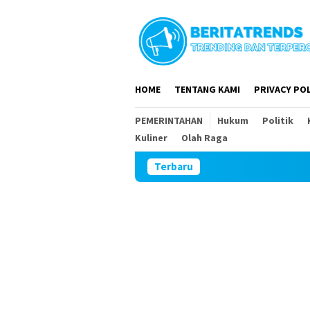
Loncat
ke
konten
HOME
TENTANG KAMI
PRIVACY POL
PEMERINTAHAN
Hukum
Politik
Kuliner
Olah Raga
Terbaru
DPR RI dan D