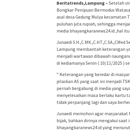
Beritatrends,Lampung –
Setelah vi
Bongkar Penipuan Bermodus Watasab d
asal desa Gedung Mulya kecamatan 
puluhan juta rupiah, sehingga menj
media bhayangkaranews24.id ,hal it
Junaedi S.H.,C.MK.,C.HT.,C.SA.,CMed
Lampung membantah keterangan yan
menjadi wartawan dibawah naunganny
di kediamanya Senin ( 10/11/2025 ) se
” Keterangan yang beredar di masyarak
jelaskan AS yang saat ini menjadi T
pernah bergabung di media yang say
menyelesaikan masa berlaku kartu tan
tidak perpanjang lagi dan saya berhen
Junaedi memohon agar masyarakat 
bijak, bahkan dirinya mengakui saa
bhayangkaranews24.id yang menurut 