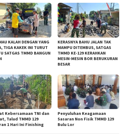
MAU KALAH DENGAN YANG
KERASNYA BAHU JALAN TAK
, TIGA KAKEK INI TURUT
MAMPU DITEMBUS, SATGAS
U SATGAS TMMD BANGUN
TMMD KE-129 KERAHKAN
N
MESIN-MESIN BOR BERUKURAN
BESAR
at Kebersamaan TNI dan
Penyuluhan Keagamaan
at, Talud TMMD 129
Sasaran Non Fisik TMMD 129
an 1 Hari Ini Finishing
Bulu Lor