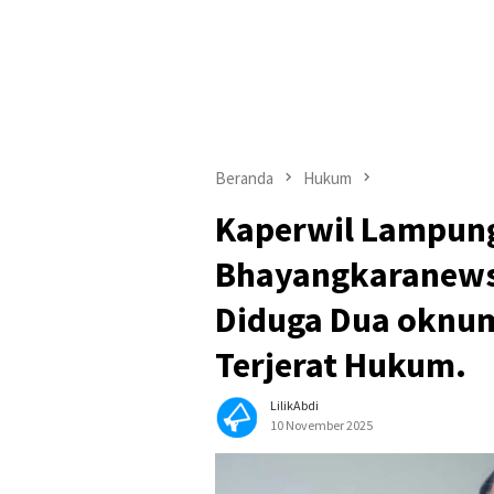
Beranda
Hukum
Kaperwil Lampun
Bhayangkaranews2
Diduga Dua oknu
Terjerat Hukum.
LilikAbdi
10 November 2025