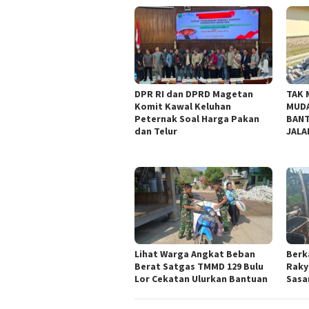
DPR RI dan DPRD Magetan
TAK 
Komit Kawal Keluhan
MUDA
Peternak Soal Harga Pakan
BANT
dan Telur
JALA
Lihat Warga Angkat Beban
Berk
Berat Satgas TMMD 129 Bulu
Raky
Lor Cekatan Ulurkan Bantuan
Sasar