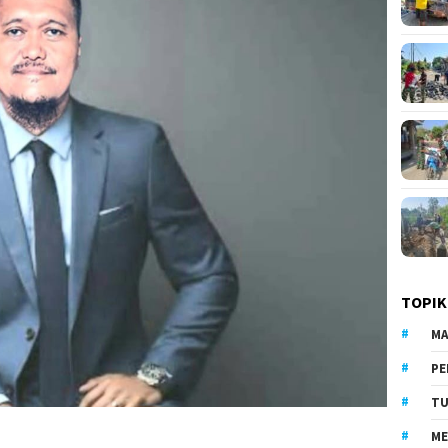
TOPIK
MA
PE
TU
ME