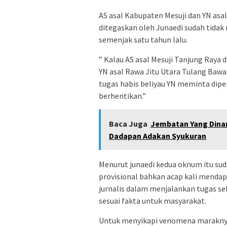
AS asal Kabupaten Mesuji dan YN asa
ditegaskan oleh Junaedi sudah tida
semenjak satu tahun lalu.
” Kalau AS asal Mesuji Tanjung Raya 
YN asal Rawa Jitu Utara Tulang Baw
tugas habis beliyau YN meminta dipe
berhentikan.”
Baca Juga
Jembatan Yang Dinan
Dadapan Adakan Syukuran
Menurut junaedi kedua oknum itu su
provisional bahkan acap kali mendapa
jurnalis dalam menjalankan tugas s
sesuai fakta untuk masyarakat.
Untuk menyikapi venomena marakny