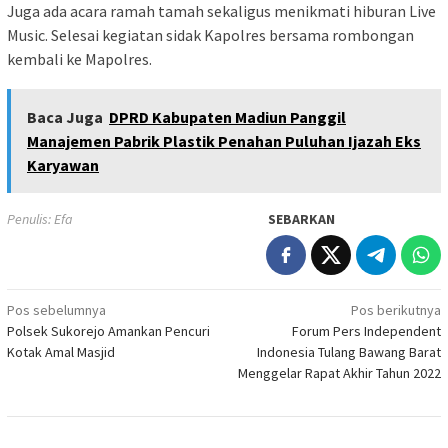
Juga ada acara ramah tamah sekaligus menikmati hiburan Live
Music. Selesai kegiatan sidak Kapolres bersama rombongan
kembali ke Mapolres.
Baca Juga
DPRD Kabupaten Madiun Panggil
Manajemen Pabrik Plastik Penahan Puluhan Ijazah Eks
Karyawan
Penulis: Efa
SEBARKAN
Navigasi
Pos sebelumnya
Pos berikutnya
Polsek Sukorejo Amankan Pencuri
Forum Pers Independent
pos
Kotak Amal Masjid
Indonesia Tulang Bawang Barat
Menggelar Rapat Akhir Tahun 2022