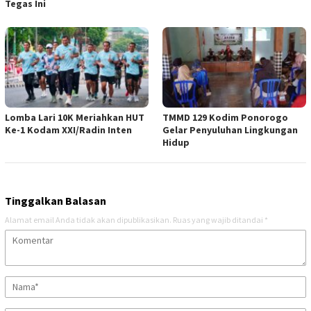
Tegas Ini
Lomba Lari 10K Meriahkan HUT
TMMD 129 Kodim Ponorogo
Ke-1 Kodam XXI/Radin Inten
Gelar Penyuluhan Lingkungan
Hidup
Tinggalkan Balasan
Alamat email Anda tidak akan dipublikasikan.
Ruas yang wajib ditandai
*