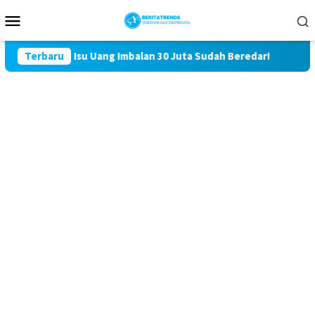
Loncat
Menu
ke
Mobile
konten
ap, Isu Uang Imbalan 30 Juta Sudah Beredar!
Terbaru
Kasus Salin