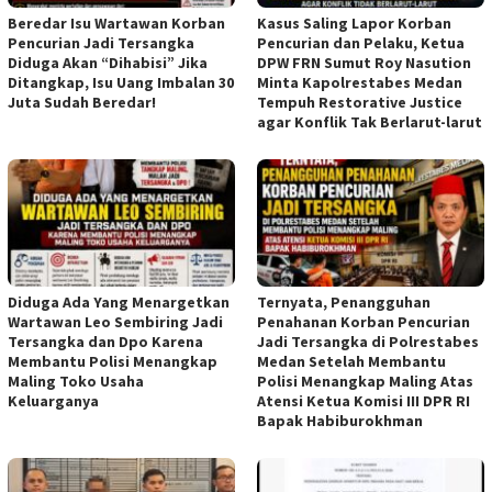
Beredar Isu Wartawan Korban
Kasus Saling Lapor Korban
Pencurian Jadi Tersangka
Pencurian dan Pelaku, Ketua
Diduga Akan “Dihabisi” Jika
DPW FRN Sumut Roy Nasution
Ditangkap, Isu Uang Imbalan 30
Minta Kapolrestabes Medan
Juta Sudah Beredar!
Tempuh Restorative Justice
agar Konflik Tak Berlarut-larut
Diduga Ada Yang Menargetkan
Ternyata, Penangguhan
Wartawan Leo Sembiring Jadi
Penahanan Korban Pencurian
Tersangka dan Dpo Karena
Jadi Tersangka di Polrestabes
Membantu Polisi Menangkap
Medan Setelah Membantu
Maling Toko Usaha
Polisi Menangkap Maling Atas
Keluarganya
Atensi Ketua Komisi III DPR RI
Bapak Habiburokhman