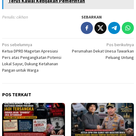
Terus Kawal Kebijakan Pemerintah
Penulis: cikhan
SEBARKAN
Navigasi
Pos sebelumnya
Pos berikutnya
Ketua DPRD Magetan Apresiasi
Perumahan Dekat Unesa Tawarkan
pos
Pers atas Pengangkatan Potensi
Peluang Untung
Lokal Sayur, Dukung Ketahanan
Pangan untuk Warga
POS TERKAIT